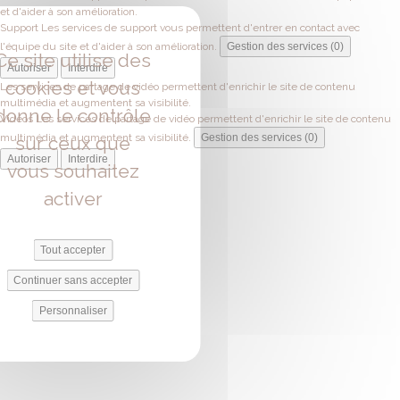
et d'aider à son amélioration.
Support
Les services de support vous permettent d'entrer en contact avec
l'équipe du site et d'aider à son amélioration.
Gestion des services (0)
Ce site utilise des
Autoriser
Interdire
cookies et vous
Les services de partage de vidéo permettent d'enrichir le site de contenu
multimédia et augmentent sa visibilité.
donne le contrôle
Vidéos
Les services de partage de vidéo permettent d'enrichir le site de contenu
multimédia et augmentent sa visibilité.
Gestion des services (0)
sur ceux que
Autoriser
Interdire
vous souhaitez
activer
Tout accepter
Continuer sans accepter
Personnaliser