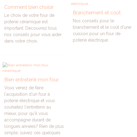
Comment bien choisir
Branchement et coût
mon four céramique?
Le choix de votre four de
d’une cuisson dans un four
Nos conseils pour le
poterie céramique est
de poterie électrique
branchement et le coût d'une
important. Découvrez tous
cuisson pour un four de
nos conseils pour vous aider
poterie électrique.
dans votre choix.
Bien entretenir mon four
céramique
Vous venez de faire
l'acquisition d'un four à
poterie électrique et vous
souhaitez l'entretenir au
mieux, pour qu'il vous
accompagne durant de
longues années? Rien de plus
simple, suivez ces quelques