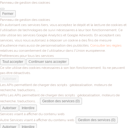
Panneau de gestion des cookies
Fermer
Panneau de gestion des cookies
En autorisant ces services tiers, vous acceptez le dépôt et la lecture de cookies et
l'utilisation de technologies de suivi nécessaires à leur bon fonctionnement. Ce
site utilise les services Google Analytics et Google Adwords. En acceptant ces
services, vous nous autorisez à déposer un cookie à des fins de mesure
d'audience mais aussi de personnalisation des publicités.
Consulter les règles
relatives au consentement de l'utilisateur dans l'Union européenne.
Préférences pour tous les services
Tout accepter
Continuer sans accepter
Ce site utilise des cookies nécessaires à son bon fonctionnement. Ils ne peuvent
pas être désactivés.
Autoriser
Les APIs permettent de charger des scripts : géolocalisation, moteurs de
recherche, traductions, ...
APIs
Les APIs permettent de charger des scripts : géolocalisation, moteurs de
recherche, traductions, ...
Gestion des services (0)
Autoriser
Interdire
Services visant à afficher du contenu web.
Autre
Services visant à afficher du contenu web.
Gestion des services (0)
Autoriser
Interdire