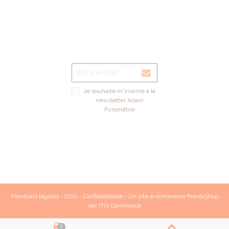
Je souhaite m'inscrire à la
newsletter Adam
Pyrométrie
Mentions légales
-
CGV
-
Confidentialité
- Un site e-commerce
PrestaShop
par
ITIS Commerce
0