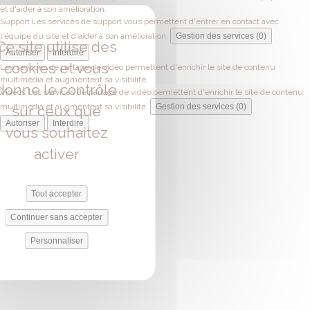
et d'aider à son amélioration.
Support
Les services de support vous permettent d'entrer en contact avec
l'équipe du site et d'aider à son amélioration.
Gestion des services (0)
Ce site utilise des
Autoriser
Interdire
cookies et vous
Les services de partage de vidéo permettent d'enrichir le site de contenu
multimédia et augmentent sa visibilité.
donne le contrôle
Vidéos
Les services de partage de vidéo permettent d'enrichir le site de contenu
multimédia et augmentent sa visibilité.
Gestion des services (0)
sur ceux que
Autoriser
Interdire
vous souhaitez
activer
Tout accepter
Continuer sans accepter
Personnaliser