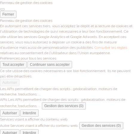
Panneau de gestion des cookies
Fermer
Panneau de gestion des cookies
En autorisant ces services tiers, vous acceptez le dépôt et la lecture de cookies et
l'utilisation de technologies de suivi nécessaires à leur bon fonctionnement. Ce
site utilise les services Google Analytics et Google Adwords. En acceptant ces
services, vous nous autorisez à déposer un cookie à des fins de mesure
d'audience mais aussi de personnalisation des publicités.
Consulter les règles
relatives au consentement de l'utilisateur dans l'Union européenne.
Préférences pour tous les services
Tout accepter
Continuer sans accepter
Ce site utilise des cookies nécessaires à son bon fonctionnement. Ils ne peuvent
pas être désactivés.
Autoriser
Les APIs permettent de charger des scripts : géolocalisation, moteurs de
recherche, traductions, ...
APIs
Les APIs permettent de charger des scripts : géolocalisation, moteurs de
recherche, traductions, ...
Gestion des services (0)
Autoriser
Interdire
Services visant à afficher du contenu web.
Autre
Services visant à afficher du contenu web.
Gestion des services (0)
Autoriser
Interdire