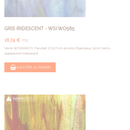
GRIS IRIDESCENT - WSI WO565
18,74 €
TTC
Verre WISSMACH Feuillet 27x27 cm environ Épaisseur 3mm Semi-
opalescent Iridescent
AJOUTER AU PANIER