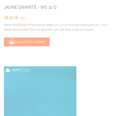
JAUNE GRANITÉ - WS 31 G
16,20 €
TTC
Verre WISSMACH Feuillet de taille 27 x 27 cm environ Épaisseur de 3 mm
Verre translucide Texture "granité" sur une face, lisse de l'autre
AJOUTER AU PANIER