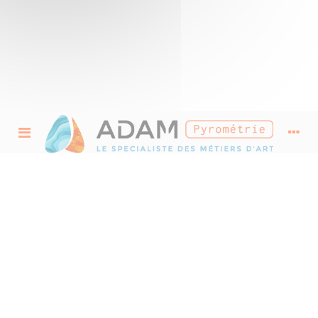
Feuille de verre pour
Vitrail et Fusing
Découvrez notre sélection de feuilles de verre pour vitrail et fusing.
Choisissez vos verres parmi les larges palettes de couleurs que proposent les gammes
de verres Spectrum et Wissmach.
Donnez vie à vos créations et jouez avec la lumière grâce aux différentes textures et
degrés de transparences que vous offrent nos références de verre.
Pour vos réalisations fusing et themoformage, trouvez également parmi nos
références, des feuillets de verre avec différents coefficients de dilatation adaptés à
vos réalisations fusing et thermoformage.