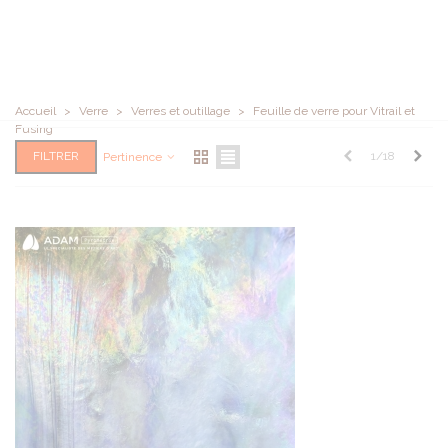
Accueil
>
Verre
>
Verres et outillage
>
Feuille de verre pour Vitrail et
Fusing
Précédent
Suiv
FILTRER
1/18
Pertinence