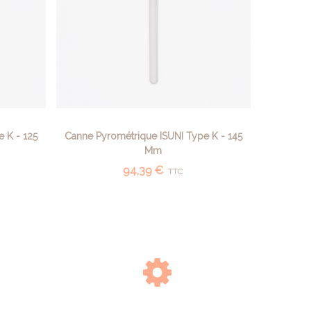
 K - 125
Canne Pyrométrique ISUNI Type K - 145
AJOUTER AU PANIER
Mm
94,39 €
TTC