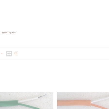
rométriques
e