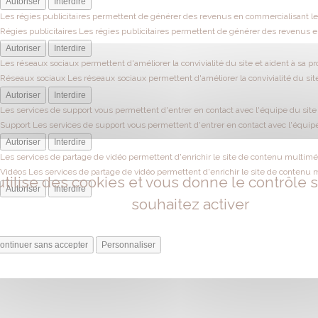
Autoriser
Interdire
Les régies publicitaires permettent de générer des revenus en commercialisant les
Régies publicitaires
Les régies publicitaires permettent de générer des revenus en
Autoriser
Interdire
Les réseaux sociaux permettent d'améliorer la convivialité du site et aident à sa pr
Réseaux sociaux
Les réseaux sociaux permettent d'améliorer la convivialité du site
Autoriser
Interdire
Les services de support vous permettent d'entrer en contact avec l'équipe du site e
Support
Les services de support vous permettent d'entrer en contact avec l'équipe 
Autoriser
Interdire
Les services de partage de vidéo permettent d'enrichir le site de contenu multiméd
Vidéos
Les services de partage de vidéo permettent d'enrichir le site de contenu 
utilise des cookies et vous donne le contrôle
Autoriser
Interdire
souhaitez activer
ontinuer sans accepter
Personnaliser