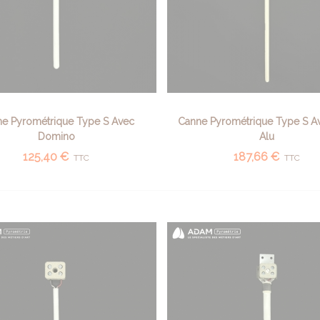
e Pyrométrique Type S Avec
Canne Pyrométrique Type S A
AFFICHER PLUS
AFFICHER PLUS
Domino
Alu
125,40 €
187,66 €
TTC
TTC