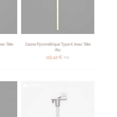
vec Tête
Canne Pyrométrique Type K Avec Tête
AFFICHER PLUS
Alu
115,42 €
TTC