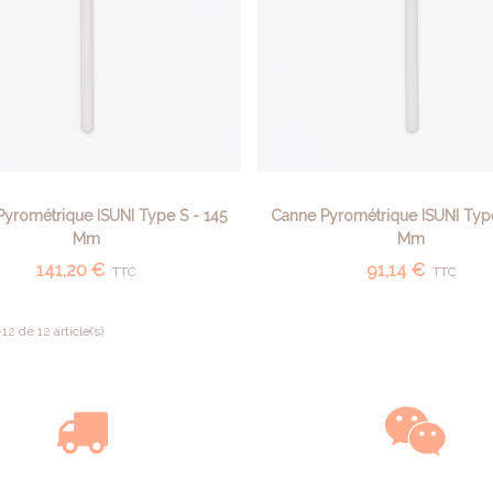
yrométrique ISUNI Type S - 145
Canne Pyrométrique ISUNI Type
AJOUTER AU PANIER
AJOUTER AU PANIER
Mm
Mm
141,20 €
91,14 €
TTC
TTC
12 de 12 article(s)