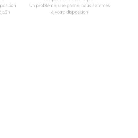
sposition
Un problème, une panne, nous sommes
à 18h
à votre disposition
N
té
tier FRANCE
2 01 / Fax +33(0)4 74 60 77 69
mpyrometrie.com
rture:
 09h00 - 13h00 / 14h00 - 18h00
: 09h00 - 12h00 de septembre à
 verre UNIQUEMENT)