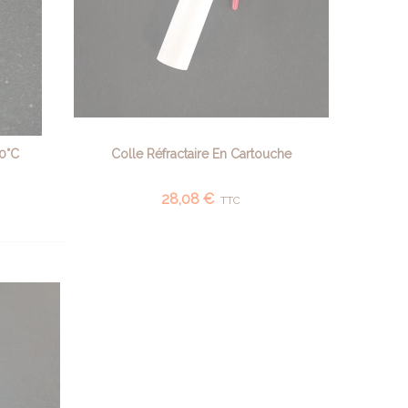
50°C
Colle Réfractaire En Cartouche
AJOUTER AU PANIER
28,08 €
TTC