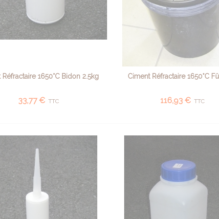
 Réfractaire 1650°C Bidon 2.5kg
Ciment Réfractaire 1650°C Fû
AJOUTER AU PANIER
AJOUTER AU PANIER
33,77 €
116,93 €
TTC
TTC