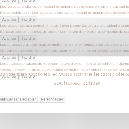
Autoriser
Interdire
Les régies publicitaires permettent de générer des revenus en commercialisant les
Régies publicitaires
Les régies publicitaires permettent de générer des revenus en
Autoriser
Interdire
Les réseaux sociaux permettent d'améliorer la convivialité du site et aident à sa pr
Réseaux sociaux
Les réseaux sociaux permettent d'améliorer la convivialité du site
Autoriser
Interdire
Les services de support vous permettent d'entrer en contact avec l'équipe du site e
Support
Les services de support vous permettent d'entrer en contact avec l'équipe 
Autoriser
Interdire
Les services de partage de vidéo permettent d'enrichir le site de contenu multiméd
Vidéos
Les services de partage de vidéo permettent d'enrichir le site de contenu 
utilise des cookies et vous donne le contrôle
Autoriser
Interdire
souhaitez activer
ontinuer sans accepter
Personnaliser