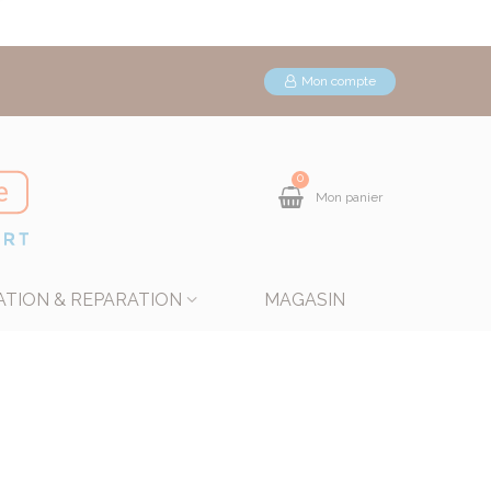
Mon compte
0
Mon panier
ATION & REPARATION
MAGASIN
isseur
r = produit liquide, se passe au pinceau