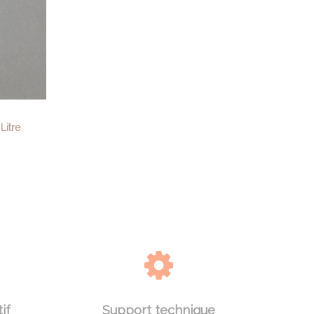
Litre
if
Support technique