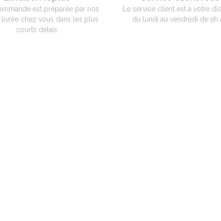
ommande est préparée par nos
Le service client est à votre di
t livrée chez vous dans les plus
du lundi au vendredi de 9h 
courts délais
Les produits
NOTRE MAGASI
Matériels céramistes
510 rue de la Liber
01480 Jassans Riot
Matériels de poterie
Tél. +33 (0)4 74 60 9
Matériels souffleur de verre
Mail: contact@ada
i
Stage verrerie
Nos horaires d'ouve
lundi au vendredi:
Services et avantages
1er samedi du mois
décembre (magasin
Paiement Sécurisé - Certificat SSL
Voir sur la carte
Accès au compte
,
Livraison rapide
Service client
Contactez-nous