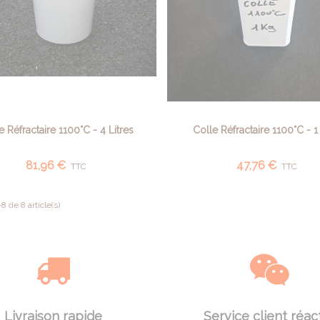
e Réfractaire 1100°C - 4 Litres
Colle Réfractaire 1100°C - 1 
AJOUTER AU PANIER
AJOUTER AU PANIER
81,96 €
47,76 €
TTC
TTC
8 de 8 article(s)
Livraison rapide
Service client réact