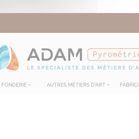
FONDERIE
AUTRES MÉTIERS D'ART
FABRIC
nt-Béton-Mastic-Colle-Durc
lant Mastic bio 1300°C Ciment réfractaire 1650°C Colle réfractaire 1300°C Durcisseu
ou au pistolet sur les produits fibreux. Séchage à l'air libre.