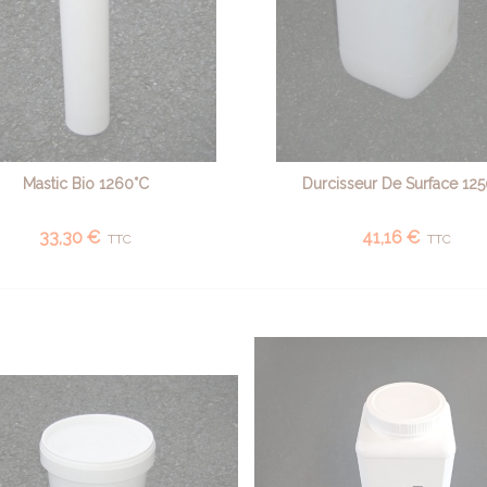
Mastic Bio 1260°C
Durcisseur De Surface 12
AJOUTER AU PANIER
AFFICHER PLUS
33,30 €
41,16 €
TTC
TTC