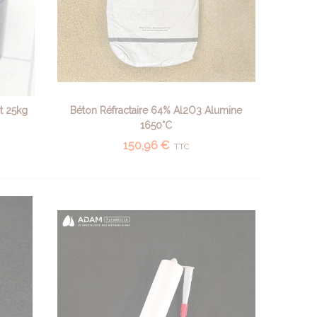
t 25kg
Béton Réfractaire 64% Al2O3 Alumine
AJOUTER AU PANIER
1650°C
150,96 €
TTC