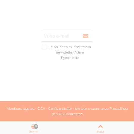
Je souhaite m'inscrire à la
newsletter Adam
Pyrométrie
Mentions légales
-
CGV
-
Confidentialité
- Un site e-commerce
PrestaShop
par
ITIS Commerce
0
Panier
Haut