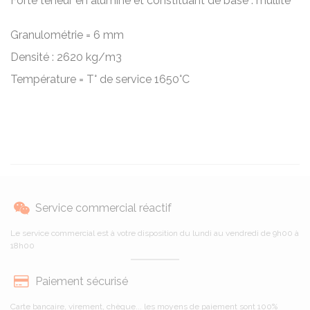
Forte teneur en alumine et constituant de base : mullite
Granulométrie = 6 mm
Densité : 2620 kg/m3
Température = T° de service 1650°C
Service commercial réactif
Le service commercial est à votre disposition du lundi au vendredi de 9h00 à
18h00
Paiement sécurisé
Carte bancaire, virement, chèque... les moyens de paiement sont 100%