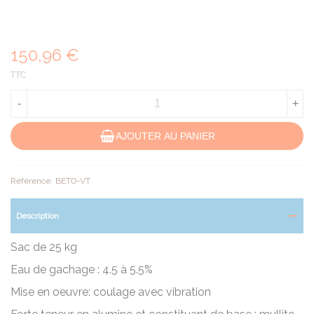
150,96 €
TTC
-
+
AJOUTER AU PANIER
Référence:
BETO-VT
Description
Sac de 25 kg
Eau de gachage : 4.5 à 5.5%
Mise en oeuvre: coulage avec vibration