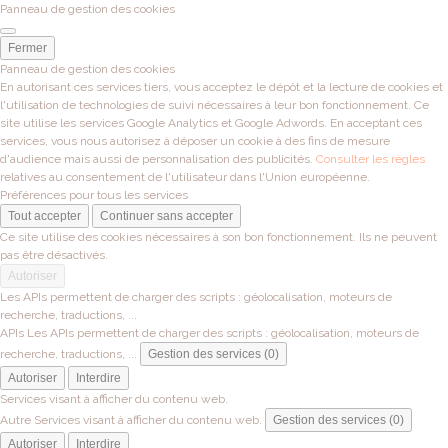
Panneau de gestion des cookies
Fermer
Panneau de gestion des cookies
En autorisant ces services tiers, vous acceptez le dépôt et la lecture de cookies et
l'utilisation de technologies de suivi nécessaires à leur bon fonctionnement. Ce
site utilise les services Google Analytics et Google Adwords. En acceptant ces
services, vous nous autorisez à déposer un cookie à des fins de mesure
d'audience mais aussi de personnalisation des publicités.
Consulter les règles
relatives au consentement de l'utilisateur dans l'Union européenne.
Préférences pour tous les services
Tout accepter
Continuer sans accepter
Ce site utilise des cookies nécessaires à son bon fonctionnement. Ils ne peuvent
pas être désactivés.
Autoriser
Les APIs permettent de charger des scripts : géolocalisation, moteurs de
recherche, traductions, ...
APIs
Les APIs permettent de charger des scripts : géolocalisation, moteurs de
recherche, traductions, ...
Gestion des services (0)
Autoriser
Interdire
Services visant à afficher du contenu web.
Autre
Services visant à afficher du contenu web.
Gestion des services (0)
Autoriser
Interdire