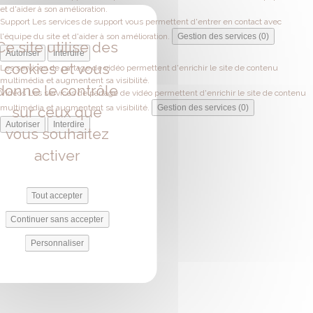
et d'aider à son amélioration.
Support
Les services de support vous permettent d'entrer en contact avec
l'équipe du site et d'aider à son amélioration.
Gestion des services (0)
Ce site utilise des
Autoriser
Interdire
cookies et vous
Les services de partage de vidéo permettent d'enrichir le site de contenu
multimédia et augmentent sa visibilité.
donne le contrôle
Vidéos
Les services de partage de vidéo permettent d'enrichir le site de contenu
multimédia et augmentent sa visibilité.
Gestion des services (0)
sur ceux que
Autoriser
Interdire
vous souhaitez
activer
Tout accepter
Continuer sans accepter
Personnaliser