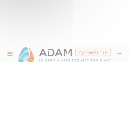
Mesure & Régulation
La maîtrise de la température de votre four est l’élément clé pour la réussite de vos
cuissons.A votre convenance, vous pouvez opter pour un programmateur de
température qui permet à votre four électrique ou gaz de réaliser ses rampes de
montées et paliers de maintien de température en toute autonomie, ou bien
simplement un indicateur de température si ne vous souhaitez pas un système
automatisé. Ces matériels fonctionnent grâce aux capteurs de température appelés
également cannes pyrométriques ou thermocouples qui mesurent la température à
l’intérieur de votre four. La qualité du capteur de température dépend du volume, du
type d’énergie et de la température maximum du four. Les cannes pyrométriques qui
vous sont proposées sont toutes fabriquées par nos soins et nous vous en assurons leur
grande qualité. Pour le confort de vos cuissons en réduction, vous pouvez également