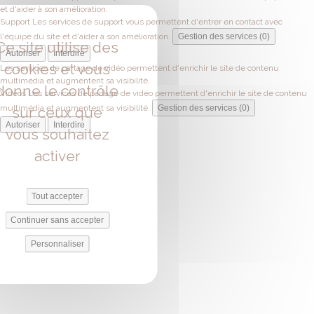
et d'aider à son amélioration.
Support
Les services de support vous permettent d'entrer en contact avec
l'équipe du site et d'aider à son amélioration.
Gestion des services (0)
Ce site utilise des
Autoriser
Interdire
cookies et vous
Les services de partage de vidéo permettent d'enrichir le site de contenu
multimédia et augmentent sa visibilité.
donne le contrôle
Vidéos
Les services de partage de vidéo permettent d'enrichir le site de contenu
multimédia et augmentent sa visibilité.
Gestion des services (0)
sur ceux que
Autoriser
Interdire
vous souhaitez
activer
Tout accepter
Continuer sans accepter
Personnaliser