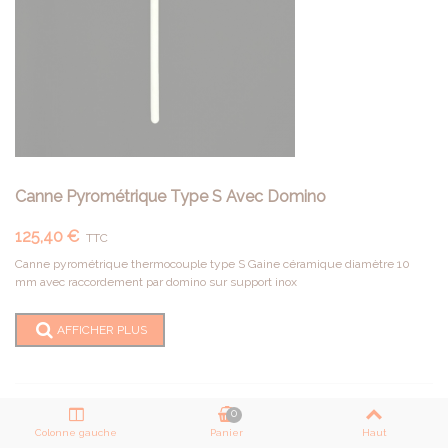
Canne Pyrométrique Type S Avec Domino
125,40 €
TTC
Canne pyrométrique thermocouple type S Gaine céramique diamètre 10
mm avec raccordement par domino sur support inox
AFFICHER PLUS
0
Colonne gauche
Panier
Haut