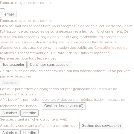
Panneau de gestion des cookies
Fermer
Panneau de gestion des cookies
En autorisant ces services tiers, vous acceptez le dépôt et la lecture de cookies et
l'utilisation de technologies de suivi nécessaires à leur bon fonctionnement. Ce
site utilise les services Google Analytics et Google Adwords. En acceptant ces
services, vous nous autorisez à déposer un cookie à des fins de mesure
d'audience mais aussi de personnalisation des publicités.
Consulter les règles
relatives au consentement de l'utilisateur dans l'Union européenne.
Préférences pour tous les services
Tout accepter
Continuer sans accepter
Ce site utilise des cookies nécessaires à son bon fonctionnement. Ils ne peuvent
pas être désactivés.
Autoriser
Les APIs permettent de charger des scripts : géolocalisation, moteurs de
recherche, traductions, ...
APIs
Les APIs permettent de charger des scripts : géolocalisation, moteurs de
recherche, traductions, ...
Gestion des services (0)
Autoriser
Interdire
Services visant à afficher du contenu web.
Autre
Services visant à afficher du contenu web.
Gestion des services (0)
Autoriser
Interdire