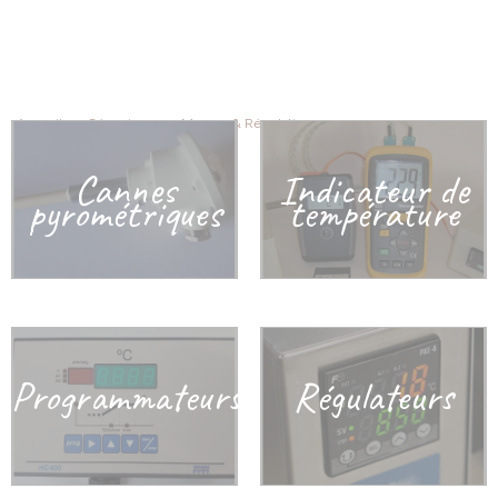
équiper votre four d’une sonde à oxygène pour mesurer la concentration d’oxygène
dans votre four.
Accueil
>
Céramique
>
Mesure & Régulation
Cannes
Indicateur de
pyrométriques
température
Programmateurs
Régulateurs