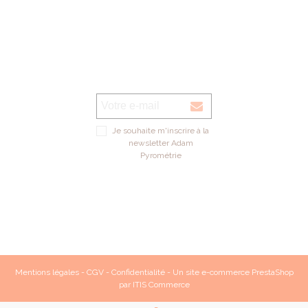
Je souhaite m'inscrire à la
newsletter Adam
Pyrométrie
Mentions légales
-
CGV
-
Confidentialité
- Un site e-commerce
PrestaShop
par
ITIS Commerce