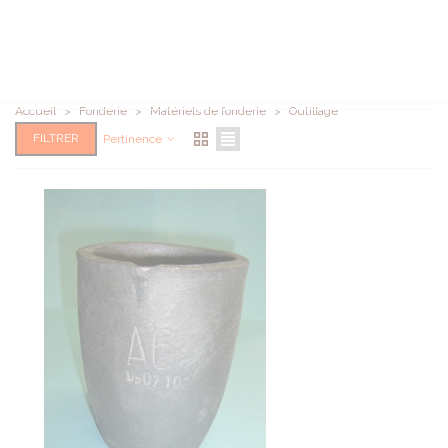
Accueil
>
Fonderie
>
Matériels de fonderie
>
Outillage
FILTRER
Pertinence