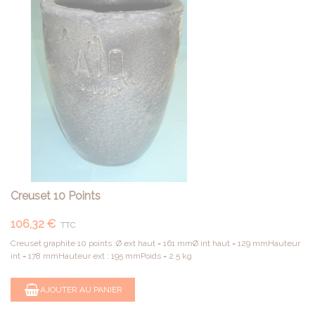
Creuset 10 Points
106,32 €
TTC
Creuset graphite 10 points :Ø ext haut = 161 mmØ int haut = 129 mmHauteur
int = 178 mmHauteur ext : 195 mmPoids = 2.5 kg
AJOUTER AU PANIER