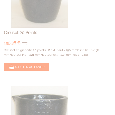
Creuset 20 Points
195,36 €
TTC
Creuset en graphite 20 points : Ø ext. haut = 190 mmØ int. haut = 158
mmHauteur int. = 221 mmHauteur ext = 245 mmPoids = 4 kg
AJOUTER AU PANIER