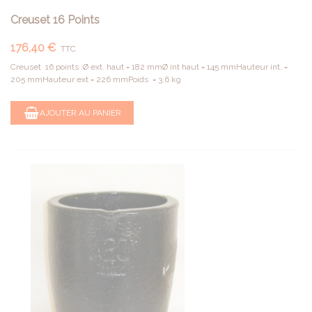
Creuset 16 Points
176,40 €
TTC
Creuset 16 points :Ø ext. haut = 182 mmØ int haut = 145 mmHauteur int. =
205 mmHauteur ext = 226 mmPoids = 3.6 kg
AJOUTER AU PANIER