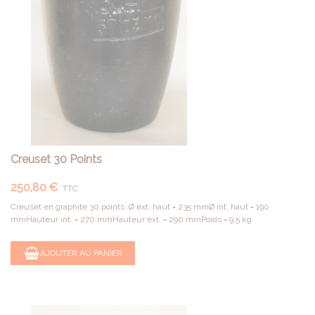
Creuset 30 Points
250,80 €
TTC
Creuset en graphite 30 points :Ø ext. haut = 235 mmØ int. haut = 190
mmHauteur int. = 270 mmHauteur ext. = 290 mmPoids = 9.5 kg
AJOUTER AU PANIER