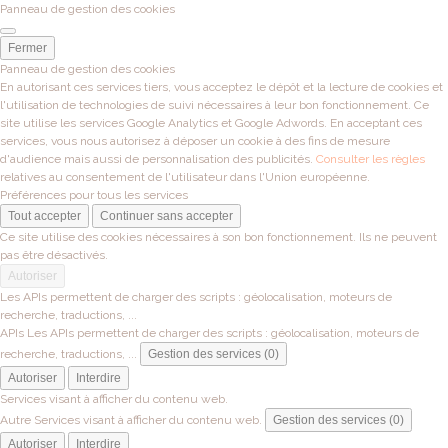
Panneau de gestion des cookies
Fermer
Panneau de gestion des cookies
En autorisant ces services tiers, vous acceptez le dépôt et la lecture de cookies et
l'utilisation de technologies de suivi nécessaires à leur bon fonctionnement. Ce
site utilise les services Google Analytics et Google Adwords. En acceptant ces
services, vous nous autorisez à déposer un cookie à des fins de mesure
d'audience mais aussi de personnalisation des publicités.
Consulter les règles
relatives au consentement de l'utilisateur dans l'Union européenne.
Préférences pour tous les services
Tout accepter
Continuer sans accepter
Ce site utilise des cookies nécessaires à son bon fonctionnement. Ils ne peuvent
pas être désactivés.
Autoriser
Les APIs permettent de charger des scripts : géolocalisation, moteurs de
recherche, traductions, ...
APIs
Les APIs permettent de charger des scripts : géolocalisation, moteurs de
recherche, traductions, ...
Gestion des services (0)
Autoriser
Interdire
Services visant à afficher du contenu web.
Autre
Services visant à afficher du contenu web.
Gestion des services (0)
Autoriser
Interdire