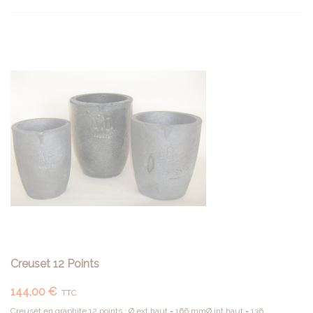
Creuset 12 Points
144,00 €
TTC
Creuset en graphite 12 points : Ø ext.haut = 166 mmØ int haut = 136