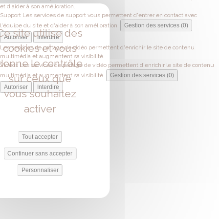
et d'aider à son amélioration.
Support
Les services de support vous permettent d'entrer en contact avec
l'équipe du site et d'aider à son amélioration.
Gestion des services (0)
Ce site utilise des
Autoriser
Interdire
cookies et vous
Les services de partage de vidéo permettent d'enrichir le site de contenu
multimédia et augmentent sa visibilité.
donne le contrôle
Vidéos
Les services de partage de vidéo permettent d'enrichir le site de contenu
multimédia et augmentent sa visibilité.
Gestion des services (0)
sur ceux que
Autoriser
Interdire
vous souhaitez
activer
Tout accepter
Continuer sans accepter
Personnaliser