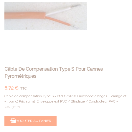
Câble De Compensation Type S Pour Cannes
Pyrométriques
6,72 €
TTC
Câble de compensation Type S = Pt/PtRh10% Enveloppe orange (+ : orange et
- : blanc) Prix au ml. Enveloppe ext PVC / Blindage / Conducteur PVC -
2x0,5mm
AJOUTER AU PANIER