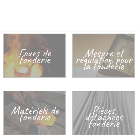
Accueil
>
Fonderie
Fours de
Mesure et
fonderie
régulation pour
la fonderie
Matériels de
Pièces
fonderie
détachées
fonderie