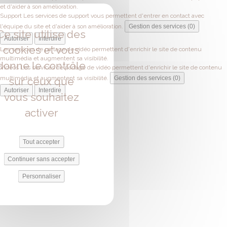
et d'aider à son amélioration.
Support
Les services de support vous permettent d'entrer en contact avec
l'équipe du site et d'aider à son amélioration.
Gestion des services (0)
Ce site utilise des
Autoriser
Interdire
cookies et vous
Les services de partage de vidéo permettent d'enrichir le site de contenu
multimédia et augmentent sa visibilité.
donne le contrôle
Vidéos
Les services de partage de vidéo permettent d'enrichir le site de contenu
multimédia et augmentent sa visibilité.
Gestion des services (0)
sur ceux que
Autoriser
Interdire
vous souhaitez
activer
Tout accepter
Continuer sans accepter
Personnaliser