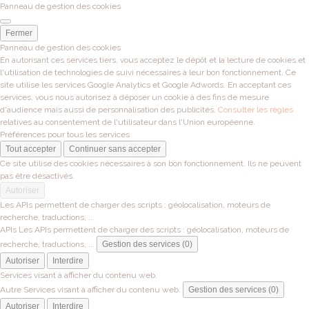
Panneau de gestion des cookies
Fermer
Panneau de gestion des cookies
En autorisant ces services tiers, vous acceptez le dépôt et la lecture de cookies et
l'utilisation de technologies de suivi nécessaires à leur bon fonctionnement. Ce
site utilise les services Google Analytics et Google Adwords. En acceptant ces
services, vous nous autorisez à déposer un cookie à des fins de mesure
d'audience mais aussi de personnalisation des publicités.
Consulter les règles
relatives au consentement de l'utilisateur dans l'Union européenne.
Préférences pour tous les services
Tout accepter
Continuer sans accepter
Ce site utilise des cookies nécessaires à son bon fonctionnement. Ils ne peuvent
pas être désactivés.
Autoriser
Les APIs permettent de charger des scripts : géolocalisation, moteurs de
recherche, traductions, ...
APIs
Les APIs permettent de charger des scripts : géolocalisation, moteurs de
recherche, traductions, ...
Gestion des services (0)
Autoriser
Interdire
Services visant à afficher du contenu web.
Autre
Services visant à afficher du contenu web.
Gestion des services (0)
Autoriser
Interdire