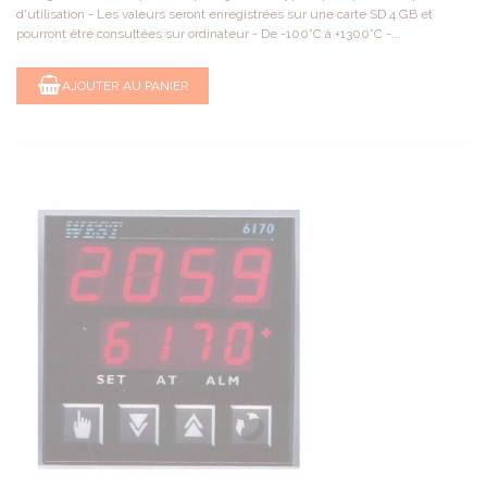
d'utilisation - Les valeurs seront enregistrées sur une carte SD 4 GB et
pourront être consultées sur ordinateur - De -100°C à +1300°C -...
AJOUTER AU PANIER