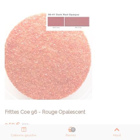
Frittes Coe 96 - Rouge Opalescent
9,50 €
TTC
0
Frites WISSMACH COE 96 Grains fins Pot de 150g
Colonne gauche
Panier
Haut