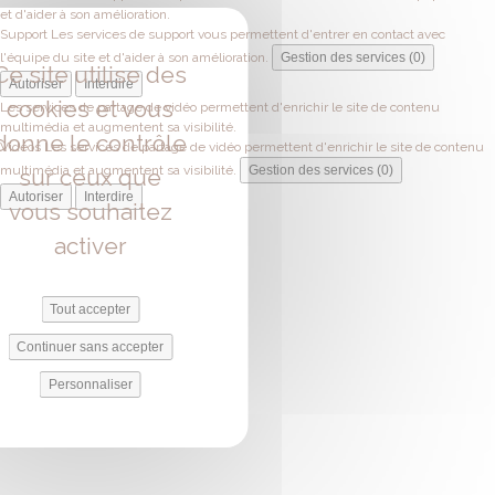
et d'aider à son amélioration.
Support
Les services de support vous permettent d'entrer en contact avec
l'équipe du site et d'aider à son amélioration.
Gestion des services (0)
Ce site utilise des
Autoriser
Interdire
cookies et vous
Les services de partage de vidéo permettent d'enrichir le site de contenu
multimédia et augmentent sa visibilité.
donne le contrôle
Vidéos
Les services de partage de vidéo permettent d'enrichir le site de contenu
multimédia et augmentent sa visibilité.
Gestion des services (0)
sur ceux que
Autoriser
Interdire
vous souhaitez
activer
Tout accepter
Continuer sans accepter
Personnaliser