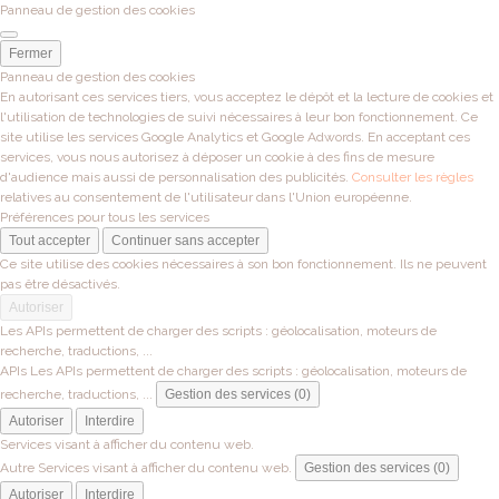
Panneau de gestion des cookies
Fermer
Panneau de gestion des cookies
En autorisant ces services tiers, vous acceptez le dépôt et la lecture de cookies et
l'utilisation de technologies de suivi nécessaires à leur bon fonctionnement. Ce
site utilise les services Google Analytics et Google Adwords. En acceptant ces
services, vous nous autorisez à déposer un cookie à des fins de mesure
d'audience mais aussi de personnalisation des publicités.
Consulter les règles
relatives au consentement de l'utilisateur dans l'Union européenne.
Préférences pour tous les services
Tout accepter
Continuer sans accepter
Ce site utilise des cookies nécessaires à son bon fonctionnement. Ils ne peuvent
pas être désactivés.
Autoriser
Les APIs permettent de charger des scripts : géolocalisation, moteurs de
recherche, traductions, ...
APIs
Les APIs permettent de charger des scripts : géolocalisation, moteurs de
recherche, traductions, ...
Gestion des services (0)
Autoriser
Interdire
Services visant à afficher du contenu web.
Autre
Services visant à afficher du contenu web.
Gestion des services (0)
Autoriser
Interdire