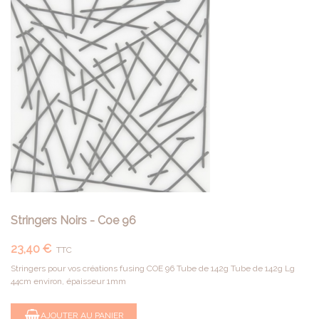
Stringers Noirs - Coe 96
23,40 €
TTC
Stringers pour vos créations fusing COE 96 Tube de 142g Tube de 142g Lg
44cm environ, épaisseur 1mm
AJOUTER AU PANIER