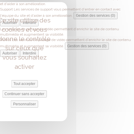
et d'aider à son amélioration.
Support
Les services de support vous permettent d'entrer en contact avec
l'équipe du site et d'aider à son amélioration.
Gestion des services (0)
Ce site utilise des
Autoriser
Interdire
cookies et vous
Les services de partage de vidéo permettent d'enrichir le site de contenu
multimédia et augmentent sa visibilité.
donne le contrôle
Vidéos
Les services de partage de vidéo permettent d'enrichir le site de contenu
multimédia et augmentent sa visibilité.
Gestion des services (0)
sur ceux que
Autoriser
Interdire
vous souhaitez
activer
Tout accepter
Continuer sans accepter
Personnaliser