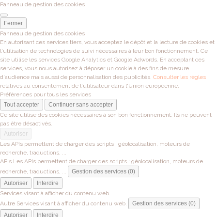
Panneau de gestion des cookies
Fermer
Panneau de gestion des cookies
En autorisant ces services tiers, vous acceptez le dépôt et la lecture de cookies et
l'utilisation de technologies de suivi nécessaires à leur bon fonctionnement. Ce
site utilise les services Google Analytics et Google Adwords. En acceptant ces
services, vous nous autorisez à déposer un cookie à des fins de mesure
d'audience mais aussi de personnalisation des publicités.
Consulter les règles
relatives au consentement de l'utilisateur dans l'Union européenne.
Préférences pour tous les services
Tout accepter
Continuer sans accepter
Ce site utilise des cookies nécessaires à son bon fonctionnement. Ils ne peuvent
pas être désactivés.
Autoriser
Les APIs permettent de charger des scripts : géolocalisation, moteurs de
recherche, traductions, ...
APIs
Les APIs permettent de charger des scripts : géolocalisation, moteurs de
recherche, traductions, ...
Gestion des services (0)
Autoriser
Interdire
Services visant à afficher du contenu web.
Autre
Services visant à afficher du contenu web.
Gestion des services (0)
Autoriser
Interdire