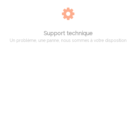
Support technique
Un problème, une panne, nous sommes à votre disposition
QUI EST ADAM PYROMETRIE
Adam Pyrométrie, un savoir-faire avant tout !
Créée en 1966 par Monsieur Charles ADAM, spécialiste de la pyrométrie,
puis reprise en 1998 par Monsieur Patrice BILLARD qui a poursuivi son
activité et développé des compétences vers un service complet aux
professionnels, artisans et hobbistes de la céramique.
Spécialisation par la suite dans le verre et le bronze d’art ainsi qu’aux