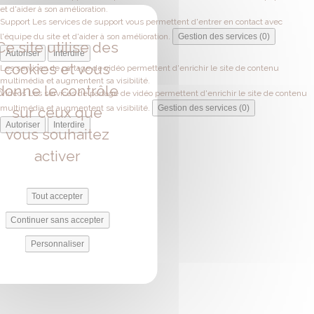
et d'aider à son amélioration.
Support
Les services de support vous permettent d'entrer en contact avec
l'équipe du site et d'aider à son amélioration.
Gestion des services (0)
Ce site utilise des
Autoriser
Interdire
cookies et vous
Les services de partage de vidéo permettent d'enrichir le site de contenu
multimédia et augmentent sa visibilité.
donne le contrôle
Vidéos
Les services de partage de vidéo permettent d'enrichir le site de contenu
multimédia et augmentent sa visibilité.
Gestion des services (0)
sur ceux que
Autoriser
Interdire
vous souhaitez
activer
Tout accepter
Continuer sans accepter
Personnaliser