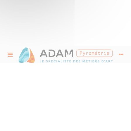
Feuille de verre pour
Vitrail et Fusing
Découvrez notre sélection de feuilles de verre pour vitrail et fusing.
Choisissez vos verres parmi les larges palettes de couleurs que proposent les gammes
de verres Spectrum et Wissmach.
Donnez vie à vos créations et jouez avec la lumière grâce aux différentes textures et
degrés de transparences que vous offrent nos références de verre.
Pour vos réalisations fusing et themoformage, trouvez également parmi nos
références, des feuillets de verre avec différents coefficients de dilatation adaptés à
vos réalisations fusing et thermoformage.