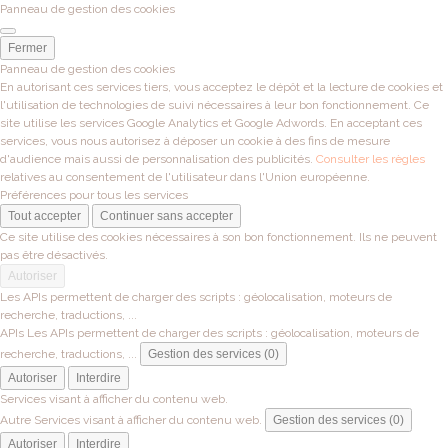
Panneau de gestion des cookies
Fermer
Panneau de gestion des cookies
En autorisant ces services tiers, vous acceptez le dépôt et la lecture de cookies et
l'utilisation de technologies de suivi nécessaires à leur bon fonctionnement. Ce
site utilise les services Google Analytics et Google Adwords. En acceptant ces
services, vous nous autorisez à déposer un cookie à des fins de mesure
d'audience mais aussi de personnalisation des publicités.
Consulter les règles
relatives au consentement de l'utilisateur dans l'Union européenne.
Préférences pour tous les services
Tout accepter
Continuer sans accepter
Ce site utilise des cookies nécessaires à son bon fonctionnement. Ils ne peuvent
pas être désactivés.
Autoriser
Les APIs permettent de charger des scripts : géolocalisation, moteurs de
recherche, traductions, ...
APIs
Les APIs permettent de charger des scripts : géolocalisation, moteurs de
recherche, traductions, ...
Gestion des services (0)
Autoriser
Interdire
Services visant à afficher du contenu web.
Autre
Services visant à afficher du contenu web.
Gestion des services (0)
Autoriser
Interdire