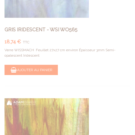
GRIS IRIDESCENT - WSI WO565
18,74 €
TTC
Verre WISSMACH Feuillet 27x27 cm environ Épaisseur 3mm Semi-
opalescent Iridescent
AJOUTER AU PANIER