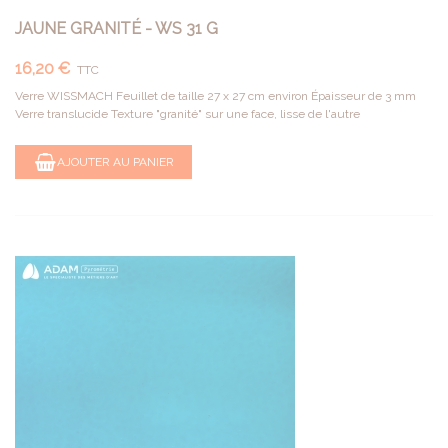
JAUNE GRANITÉ - WS 31 G
16,20 €
TTC
Verre WISSMACH Feuillet de taille 27 x 27 cm environ Épaisseur de 3 mm
Verre translucide Texture "granité" sur une face, lisse de l'autre
AJOUTER AU PANIER