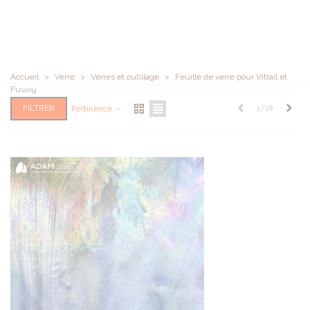
Accueil
>
Verre
>
Verres et outillage
>
Feuille de verre pour Vitrail et
Fusing
Précédent
Suiv
FILTRER
1/18
Pertinence