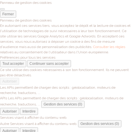
Panneau de gestion des cookies
Fermer
Panneau de gestion des cookies
En autorisant ces services tiers, vous acceptez le dépôt et la lecture de cookies et
l'utilisation de technologies de suivi nécessaires à leur bon fonctionnement. Ce
site utilise les services Google Analytics et Google Adwords. En acceptant ces
services, vous nous autorisez à déposer un cookie à des fins de mesure
d'audience mais aussi de personnalisation des publicités.
Consulter les règles
relatives au consentement de l'utilisateur dans l'Union européenne.
Préférences pour tous les services
Tout accepter
Continuer sans accepter
Ce site utilise des cookies nécessaires à son bon fonctionnement. Ils ne peuvent
pas être désactivés.
Autoriser
Les APIs permettent de charger des scripts : géolocalisation, moteurs de
recherche, traductions, ...
APIs
Les APIs permettent de charger des scripts : géolocalisation, moteurs de
recherche, traductions, ...
Gestion des services (0)
Autoriser
Interdire
Services visant à afficher du contenu web.
Autre
Services visant à afficher du contenu web.
Gestion des services (0)
Autoriser
Interdire