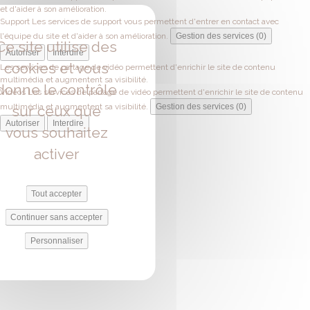
et d'aider à son amélioration.
Support
Les services de support vous permettent d'entrer en contact avec
l'équipe du site et d'aider à son amélioration.
Gestion des services (0)
Ce site utilise des
Autoriser
Interdire
cookies et vous
Les services de partage de vidéo permettent d'enrichir le site de contenu
multimédia et augmentent sa visibilité.
donne le contrôle
Vidéos
Les services de partage de vidéo permettent d'enrichir le site de contenu
multimédia et augmentent sa visibilité.
Gestion des services (0)
sur ceux que
Autoriser
Interdire
vous souhaitez
activer
Tout accepter
Continuer sans accepter
Personnaliser