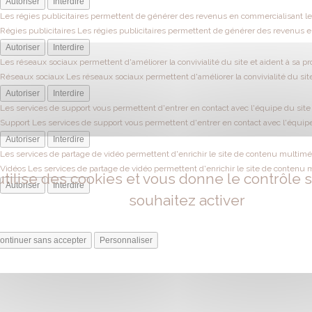
Autoriser
Interdire
Les régies publicitaires permettent de générer des revenus en commercialisant les
Régies publicitaires
Les régies publicitaires permettent de générer des revenus en
Autoriser
Interdire
Les réseaux sociaux permettent d'améliorer la convivialité du site et aident à sa pr
Réseaux sociaux
Les réseaux sociaux permettent d'améliorer la convivialité du site
Autoriser
Interdire
Les services de support vous permettent d'entrer en contact avec l'équipe du site e
Support
Les services de support vous permettent d'entrer en contact avec l'équipe 
Autoriser
Interdire
Les services de partage de vidéo permettent d'enrichir le site de contenu multiméd
Vidéos
Les services de partage de vidéo permettent d'enrichir le site de contenu 
utilise des cookies et vous donne le contrôle
Autoriser
Interdire
souhaitez activer
ontinuer sans accepter
Personnaliser