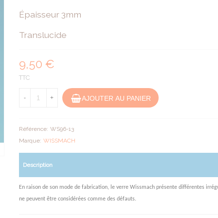
Épaisseur 3mm
Translucide
9,50 €
TTC
AJOUTER AU PANIER
-
+
Référence:
WS96-13
Marque:
WISSMACH
Description
En raison de son mode de fabrication, le verre Wissmach présente différentes irrégu
ne peuvent être considérées comme des défauts.