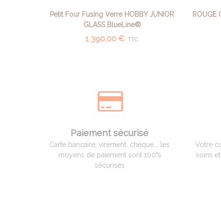
Petit Four Fusing Verre HOBBY JUNIOR
ROUGE O
AFFICHER PLUS
GLASS BlueLine®
1 390,00 €
TTC
Paiement sécurisé
Carte bancaire, virement, chèque... les
Votre c
moyens de paiement sont 100%
soins e
sécurisés