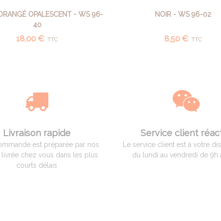
RANGÉ OPALESCENT - WS 96-
NOIR - WS 96-02
AJOUTER AU PANIER
AJOUTER AU PANIER
40
18,00 €
8,50 €
TTC
TTC
Livraison rapide
Service client réact
ommande est préparée par nos
Le service client est à votre di
t livrée chez vous dans les plus
du lundi au vendredi de 9h 
courts délais