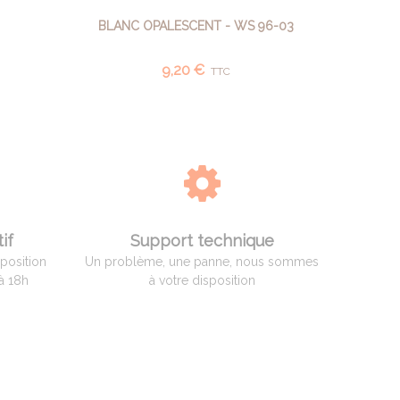
BLANC OPALESCENT - WS 96-03
AJOUTER AU PANIER
9,20 €
TTC
if
Support technique
sposition
Un problème, une panne, nous sommes
à 18h
à votre disposition