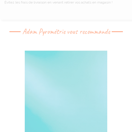
Évitez les frais de livraison en venant retirer vos achats en magasin !
Adam Pyrométrie vous recommande