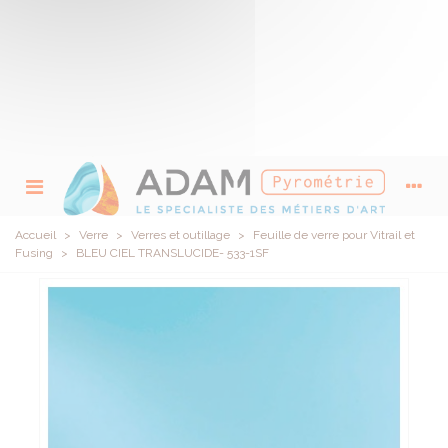
Accueil
>
Verre
>
Verres et outillage
>
Feuille de verre pour Vitrail et
Fusing
>
BLEU CIEL TRANSLUCIDE- 533-1SF