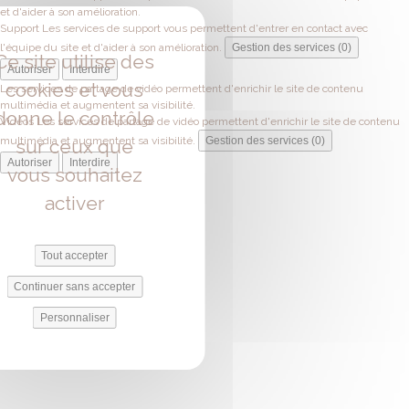
et d'aider à son amélioration.
Support
Les services de support vous permettent d'entrer en contact avec
l'équipe du site et d'aider à son amélioration.
Gestion des services (0)
Ce site utilise des
Autoriser
Interdire
cookies et vous
Les services de partage de vidéo permettent d'enrichir le site de contenu
multimédia et augmentent sa visibilité.
donne le contrôle
Vidéos
Les services de partage de vidéo permettent d'enrichir le site de contenu
multimédia et augmentent sa visibilité.
Gestion des services (0)
sur ceux que
Autoriser
Interdire
vous souhaitez
activer
Tout accepter
Continuer sans accepter
Personnaliser