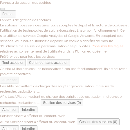
Panneau de gestion des cookies
Fermer
Panneau de gestion des cookies
En autorisant ces services tiers, vous acceptez le dépôt et la lecture de cookies et
l'utilisation de technologies de suivi nécessaires à leur bon fonctionnement. Ce
site utilise les services Google Analytics et Google Adwords. En acceptant ces
services, vous nous autorisez à déposer un cookie à des fins de mesure
d'audience mais aussi de personnalisation des publicités.
Consulter les règles
relatives au consentement de l'utilisateur dans l'Union européenne.
Préférences pour tous les services
Tout accepter
Continuer sans accepter
Ce site utilise des cookies nécessaires à son bon fonctionnement. Ils ne peuvent
pas être désactivés.
Autoriser
Les APIs permettent de charger des scripts : géolocalisation, moteurs de
recherche, traductions, ...
APIs
Les APIs permettent de charger des scripts : géolocalisation, moteurs de
recherche, traductions, ...
Gestion des services (0)
Autoriser
Interdire
Services visant à afficher du contenu web.
Autre
Services visant à afficher du contenu web.
Gestion des services (0)
Autoriser
Interdire