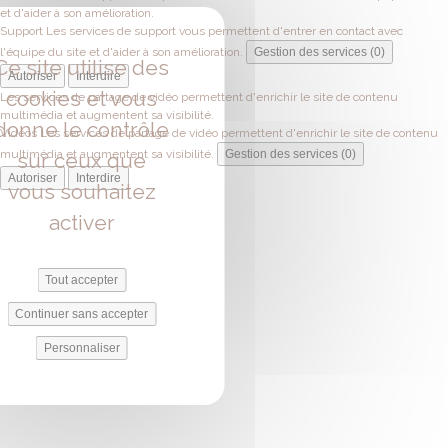
et d'aider à son amélioration.
Support
Les services de support vous permettent d'entrer en contact avec
l'équipe du site et d'aider à son amélioration.
Gestion des services (0)
Ce site utilise des
Autoriser
Interdire
cookies et vous
Les services de partage de vidéo permettent d'enrichir le site de contenu
multimédia et augmentent sa visibilité.
donne le contrôle
Vidéos
Les services de partage de vidéo permettent d'enrichir le site de contenu
multimédia et augmentent sa visibilité.
Gestion des services (0)
sur ceux que
Autoriser
Interdire
vous souhaitez
activer
Tout accepter
Continuer sans accepter
Personnaliser