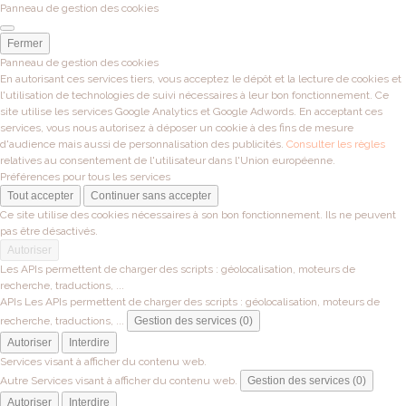
Panneau de gestion des cookies
Fermer
Panneau de gestion des cookies
En autorisant ces services tiers, vous acceptez le dépôt et la lecture de cookies et
l'utilisation de technologies de suivi nécessaires à leur bon fonctionnement. Ce
site utilise les services Google Analytics et Google Adwords. En acceptant ces
services, vous nous autorisez à déposer un cookie à des fins de mesure
d'audience mais aussi de personnalisation des publicités.
Consulter les règles
relatives au consentement de l'utilisateur dans l'Union européenne.
Préférences pour tous les services
Tout accepter
Continuer sans accepter
Ce site utilise des cookies nécessaires à son bon fonctionnement. Ils ne peuvent
pas être désactivés.
Autoriser
Les APIs permettent de charger des scripts : géolocalisation, moteurs de
recherche, traductions, ...
APIs
Les APIs permettent de charger des scripts : géolocalisation, moteurs de
recherche, traductions, ...
Gestion des services (0)
Autoriser
Interdire
Services visant à afficher du contenu web.
Autre
Services visant à afficher du contenu web.
Gestion des services (0)
Autoriser
Interdire