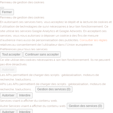
Panneau de gestion des cookies
Fermer
Panneau de gestion des cookies
En autorisant ces services tiers, vous acceptez le dépôt et la lecture de cookies et
l'utilisation de technologies de suivi nécessaires à leur bon fonctionnement. Ce
site utilise les services Google Analytics et Google Adwords. En acceptant ces
services, vous nous autorisez à déposer un cookie à des fins de mesure
d'audience mais aussi de personnalisation des publicités.
Consulter les règles
relatives au consentement de l'utilisateur dans l'Union européenne.
Préférences pour tous les services
Tout accepter
Continuer sans accepter
Ce site utilise des cookies nécessaires à son bon fonctionnement. Ils ne peuvent
pas être désactivés.
Autoriser
Les APIs permettent de charger des scripts : géolocalisation, moteurs de
recherche, traductions, ...
APIs
Les APIs permettent de charger des scripts : géolocalisation, moteurs de
recherche, traductions, ...
Gestion des services (0)
Autoriser
Interdire
Services visant à afficher du contenu web.
Autre
Services visant à afficher du contenu web.
Gestion des services (0)
Autoriser
Interdire