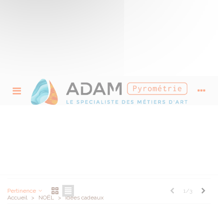
Idées cadeaux
Précédent
Suiv
1/3
Pertinence
Accueil
>
NOËL
>
Idées cadeaux