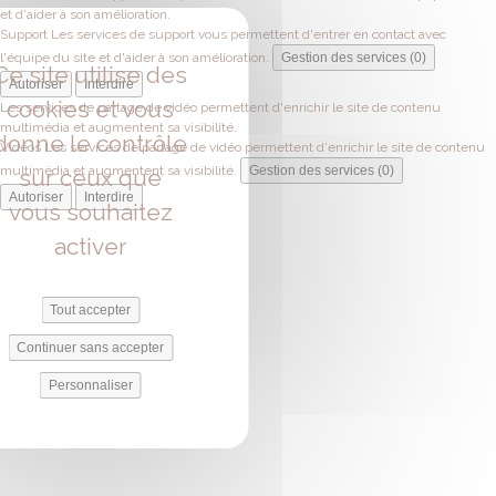
et d'aider à son amélioration.
Support
Les services de support vous permettent d'entrer en contact avec
l'équipe du site et d'aider à son amélioration.
Gestion des services (0)
Ce site utilise des
Autoriser
Interdire
cookies et vous
Les services de partage de vidéo permettent d'enrichir le site de contenu
multimédia et augmentent sa visibilité.
donne le contrôle
Vidéos
Les services de partage de vidéo permettent d'enrichir le site de contenu
multimédia et augmentent sa visibilité.
Gestion des services (0)
sur ceux que
Autoriser
Interdire
vous souhaitez
activer
Tout accepter
Continuer sans accepter
Personnaliser