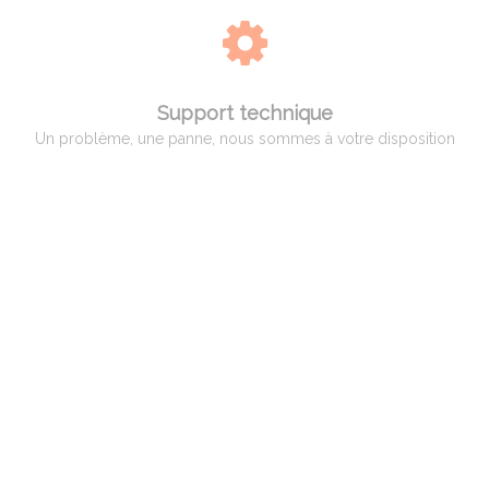
Support technique
Un problème, une panne, nous sommes à votre disposition
QUI EST ADAM PYROMETRIE
Adam Pyrométrie, un savoir-faire avant tout !
Créée en 1966 par Monsieur Charles ADAM, spécialiste de la pyrométrie,
puis reprise en 1998 par Monsieur Patrice BILLARD qui a poursuivi son
activité et développé des compétences vers un service complet aux
professionnels, artisans et hobbistes de la céramique.
Spécialisation par la suite dans le verre et le bronze d’art ainsi qu’aux