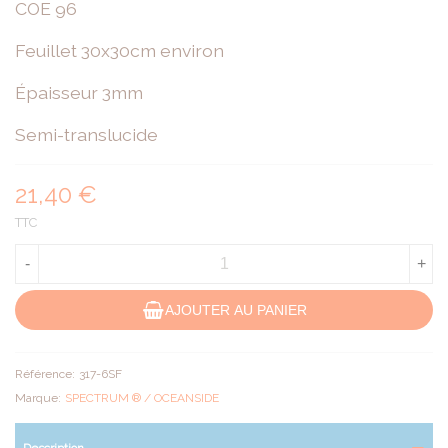
COE 96
Feuillet 30x30cm environ
Épaisseur 3mm
Semi-translucide
21,40 €
TTC
-
+
AJOUTER AU PANIER
Référence:
317-6SF
Marque:
SPECTRUM ® / OCEANSIDE
Description