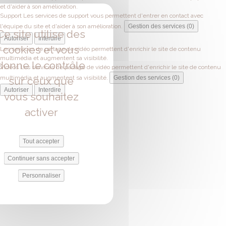
et d'aider à son amélioration.
Support
Les services de support vous permettent d'entrer en contact avec
l'équipe du site et d'aider à son amélioration.
Gestion des services (0)
Ce site utilise des
Autoriser
Interdire
cookies et vous
Les services de partage de vidéo permettent d'enrichir le site de contenu
multimédia et augmentent sa visibilité.
donne le contrôle
Vidéos
Les services de partage de vidéo permettent d'enrichir le site de contenu
multimédia et augmentent sa visibilité.
Gestion des services (0)
sur ceux que
Autoriser
Interdire
vous souhaitez
activer
Tout accepter
Continuer sans accepter
Personnaliser