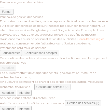
Panneau de gestion des cookies
Fermer
Panneau de gestion des cookies
En autorisant ces services tiers, vous acceptez le dépôt et la lecture de cookies et
l'utilisation de technologies de suivi nécessaires à leur bon fonctionnement. Ce
site utilise les services Google Analytics et Google Adwords. En acceptant ces
services, vous nous autorisez à déposer un cookie à des fins de mesure
d'audience mais aussi de personnalisation des publicités.
Consulter les règles
relatives au consentement de l'utilisateur dans l'Union européenne.
Préférences pour tous les services
Tout accepter
Continuer sans accepter
Ce site utilise des cookies nécessaires à son bon fonctionnement. Ils ne peuvent
pas être désactivés.
Autoriser
Les APIs permettent de charger des scripts : géolocalisation, moteurs de
recherche, traductions, ...
APIs
Les APIs permettent de charger des scripts : géolocalisation, moteurs de
recherche, traductions, ...
Gestion des services (0)
Autoriser
Interdire
Services visant à afficher du contenu web.
Autre
Services visant à afficher du contenu web.
Gestion des services (0)
Autoriser
Interdire