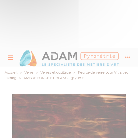
Accueil
>
Verre
>
Verres et outillage
>
Feuille de verre pour Vitrail et
Fusing
>
AMBRE FONCÉ ET BLANC - 317-6SF