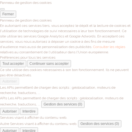
Panneau de gestion des cookies
Fermer
Panneau de gestion des cookies
En autorisant ces services tiers, vous acceptez le dépôt et la lecture de cookies et
l'utilisation de technologies de suivi nécessaires à leur bon fonctionnement. Ce
site utilise les services Google Analytics et Google Adwords. En acceptant ces
services, vous nous autorisez à déposer un cookie à des fins de mesure
d'audience mais aussi de personnalisation des publicités.
Consulter les règles
relatives au consentement de l'utilisateur dans l'Union européenne.
Préférences pour tous les services
Tout accepter
Continuer sans accepter
Ce site utilise des cookies nécessaires à son bon fonctionnement. Ils ne peuvent
pas être désactivés.
Autoriser
Les APIs permettent de charger des scripts : géolocalisation, moteurs de
recherche, traductions, ...
APIs
Les APIs permettent de charger des scripts : géolocalisation, moteurs de
recherche, traductions, ...
Gestion des services (0)
Autoriser
Interdire
Services visant à afficher du contenu web.
Autre
Services visant à afficher du contenu web.
Gestion des services (0)
Autoriser
Interdire