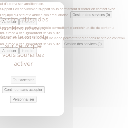
et d'aider à son amélioration.
Support
Les services de support vous permettent d'entrer en contact avec
l'équipe du site et d'aider à son amélioration.
Gestion des services (0)
Ce site utilise des
Autoriser
Interdire
cookies et vous
Les services de partage de vidéo permettent d'enrichir le site de contenu
multimédia et augmentent sa visibilité.
donne le contrôle
Vidéos
Les services de partage de vidéo permettent d'enrichir le site de contenu
multimédia et augmentent sa visibilité.
Gestion des services (0)
sur ceux que
Autoriser
Interdire
vous souhaitez
activer
Tout accepter
Continuer sans accepter
Personnaliser