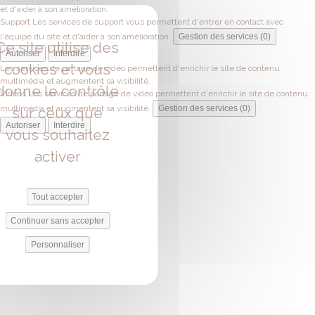
et d'aider à son amélioration.
Support
Les services de support vous permettent d'entrer en contact avec
l'équipe du site et d'aider à son amélioration.
Gestion des services (0)
Ce site utilise des
Autoriser
Interdire
cookies et vous
Les services de partage de vidéo permettent d'enrichir le site de contenu
multimédia et augmentent sa visibilité.
donne le contrôle
Vidéos
Les services de partage de vidéo permettent d'enrichir le site de contenu
multimédia et augmentent sa visibilité.
Gestion des services (0)
sur ceux que
Autoriser
Interdire
vous souhaitez
activer
Tout accepter
Continuer sans accepter
Personnaliser