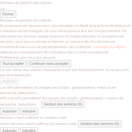
Panneau de gestion des cookies
Fermer
Panneau de gestion des cookies
En autorisant ces services tiers, vous acceptez le dépôt et la lecture de cookies et
l'utilisation de technologies de suivi nécessaires à leur bon fonctionnement. Ce
site utilise les services Google Analytics et Google Adwords. En acceptant ces
services, vous nous autorisez à déposer un cookie à des fins de mesure
d'audience mais aussi de personnalisation des publicités.
Consulter les règles
relatives au consentement de l'utilisateur dans l'Union européenne.
Préférences pour tous les services
Tout accepter
Continuer sans accepter
Ce site utilise des cookies nécessaires à son bon fonctionnement. Ils ne peuvent
pas être désactivés.
Autoriser
Les APIs permettent de charger des scripts : géolocalisation, moteurs de
recherche, traductions, ...
APIs
Les APIs permettent de charger des scripts : géolocalisation, moteurs de
recherche, traductions, ...
Gestion des services (0)
Autoriser
Interdire
Services visant à afficher du contenu web.
Autre
Services visant à afficher du contenu web.
Gestion des services (0)
Autoriser
Interdire