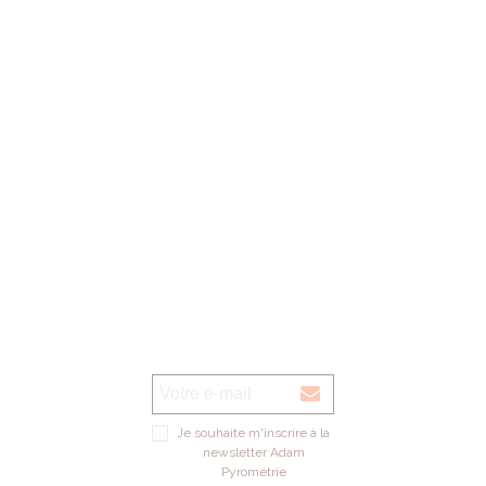
1er samedi du mois: 09h00 - 12h00 de septembre à décembre (magasin
verre UNIQUEMENT)
Voir sur la carte
Je souhaite m'inscrire à la
newsletter Adam
Pyrométrie