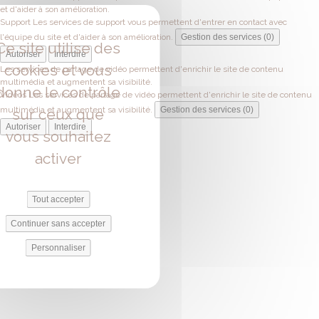
et d'aider à son amélioration.
Support
Les services de support vous permettent d'entrer en contact avec
l'équipe du site et d'aider à son amélioration.
Gestion des services (0)
Ce site utilise des
Autoriser
Interdire
cookies et vous
Les services de partage de vidéo permettent d'enrichir le site de contenu
multimédia et augmentent sa visibilité.
donne le contrôle
Vidéos
Les services de partage de vidéo permettent d'enrichir le site de contenu
multimédia et augmentent sa visibilité.
Gestion des services (0)
sur ceux que
Autoriser
Interdire
vous souhaitez
activer
Tout accepter
Continuer sans accepter
Personnaliser