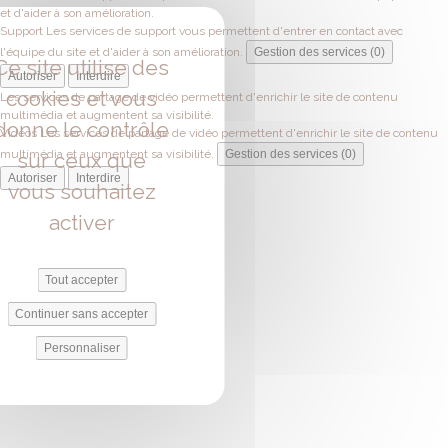
et d'aider à son amélioration.
Support
Les services de support vous permettent d'entrer en contact avec
l'équipe du site et d'aider à son amélioration.
Gestion des services (0)
Ce site utilise des
Autoriser
Interdire
cookies et vous
Les services de partage de vidéo permettent d'enrichir le site de contenu
multimédia et augmentent sa visibilité.
donne le contrôle
Vidéos
Les services de partage de vidéo permettent d'enrichir le site de contenu
multimédia et augmentent sa visibilité.
Gestion des services (0)
sur ceux que
Autoriser
Interdire
vous souhaitez
activer
Tout accepter
Continuer sans accepter
Personnaliser