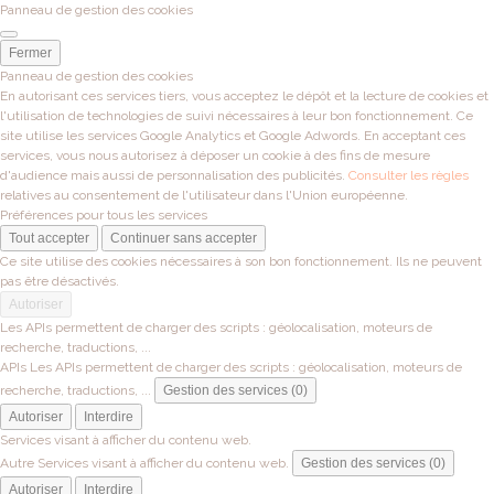
Panneau de gestion des cookies
Fermer
Panneau de gestion des cookies
En autorisant ces services tiers, vous acceptez le dépôt et la lecture de cookies et
l'utilisation de technologies de suivi nécessaires à leur bon fonctionnement. Ce
site utilise les services Google Analytics et Google Adwords. En acceptant ces
services, vous nous autorisez à déposer un cookie à des fins de mesure
d'audience mais aussi de personnalisation des publicités.
Consulter les règles
relatives au consentement de l'utilisateur dans l'Union européenne.
Préférences pour tous les services
Tout accepter
Continuer sans accepter
Ce site utilise des cookies nécessaires à son bon fonctionnement. Ils ne peuvent
pas être désactivés.
Autoriser
Les APIs permettent de charger des scripts : géolocalisation, moteurs de
recherche, traductions, ...
APIs
Les APIs permettent de charger des scripts : géolocalisation, moteurs de
recherche, traductions, ...
Gestion des services (0)
Autoriser
Interdire
Services visant à afficher du contenu web.
Autre
Services visant à afficher du contenu web.
Gestion des services (0)
Autoriser
Interdire