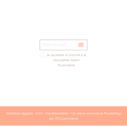
Je souhaite m'inscrire à la
newsletter Adam
Pyrométrie
Mentions légales
-
CGV
-
Confidentialité
- Un site e-commerce
PrestaShop
par
ITIS Commerce