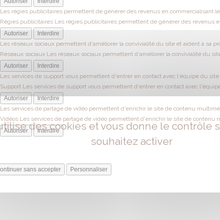
Autoriser
Interdire
Les régies publicitaires permettent de générer des revenus en commercialisant les
Régies publicitaires
Les régies publicitaires permettent de générer des revenus en
Autoriser
Interdire
Les réseaux sociaux permettent d'améliorer la convivialité du site et aident à sa pr
Réseaux sociaux
Les réseaux sociaux permettent d'améliorer la convivialité du site
Autoriser
Interdire
Les services de support vous permettent d'entrer en contact avec l'équipe du site e
Support
Les services de support vous permettent d'entrer en contact avec l'équipe 
Autoriser
Interdire
Les services de partage de vidéo permettent d'enrichir le site de contenu multiméd
Vidéos
Les services de partage de vidéo permettent d'enrichir le site de contenu 
utilise des cookies et vous donne le contrôle
Autoriser
Interdire
souhaitez activer
ontinuer sans accepter
Personnaliser