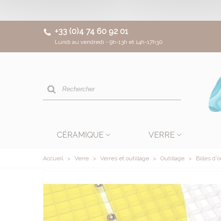
+33 (0)4 74 60 92 01
Lundi au vendredi - 9h-13h et 14h-17h30
CÉRAMIQUE
VERRE
Accueil
>
Verre
>
Verres et outillage
>
Outillage
>
Billes d'