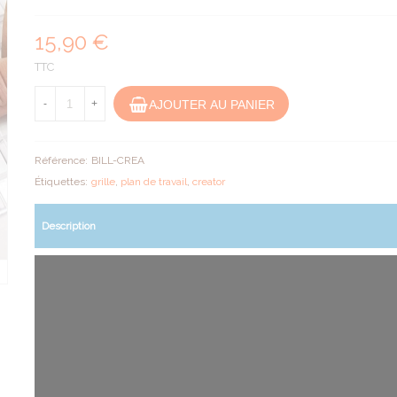
15,90 €
TTC
AJOUTER AU PANIER
-
+
Référence:
BILL-CREA
Étiquettes:
grille
,
plan de travail
,
creator
Description