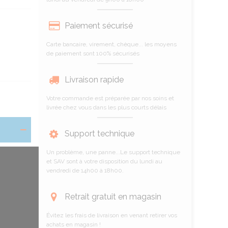
Paiement sécurisé
Carte bancaire, virement, chèque... les moyens
de paiement sont 100% sécurisés
Livraison rapide
Votre commande est préparée par nos soins et
livrée chez vous dans les plus courts délais
Support technique
Un problème, une panne...Le support technique
et SAV sont à votre disposition du lundi au
vendredi de 14h00 à 18h00.
Retrait gratuit en magasin
Évitez les frais de livraison en venant retirer vos
achats en magasin !