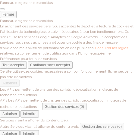
Panneau de gestion des cookies
Fermer
Panneau de gestion des cookies
En autorisant ces services tiers, vous acceptez le dépôt et la lecture de cookies et
l'utilisation de technologies de suivi nécessaires à leur bon fonctionnement. Ce
site utilise les services Google Analytics et Google Adwords. En acceptant ces
services, vous nous autorisez à déposer un cookie à des fins de mesure
d'audience mais aussi de personnalisation des publicités.
Consulter les règles
relatives au consentement de l'utilisateur dans l'Union européenne.
Préférences pour tous les services
Tout accepter
Continuer sans accepter
Ce site utilise des cookies nécessaires à son bon fonctionnement. Ils ne peuvent
pas être désactivés.
Autoriser
Les APIs permettent de charger des scripts : géolocalisation, moteurs de
recherche, traductions, ...
APIs
Les APIs permettent de charger des scripts : géolocalisation, moteurs de
recherche, traductions, ...
Gestion des services (0)
Autoriser
Interdire
Services visant à afficher du contenu web.
Autre
Services visant à afficher du contenu web.
Gestion des services (0)
Autoriser
Interdire