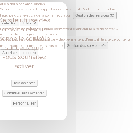
et d'aider à son amélioration.
Support
Les services de support vous permettent d'entrer en contact avec
l'équipe du site et d'aider à son amélioration.
Gestion des services (0)
Ce site utilise des
Autoriser
Interdire
cookies et vous
Les services de partage de vidéo permettent d'enrichir le site de contenu
multimédia et augmentent sa visibilité.
donne le contrôle
Vidéos
Les services de partage de vidéo permettent d'enrichir le site de contenu
multimédia et augmentent sa visibilité.
Gestion des services (0)
sur ceux que
Autoriser
Interdire
vous souhaitez
activer
Tout accepter
Continuer sans accepter
Personnaliser