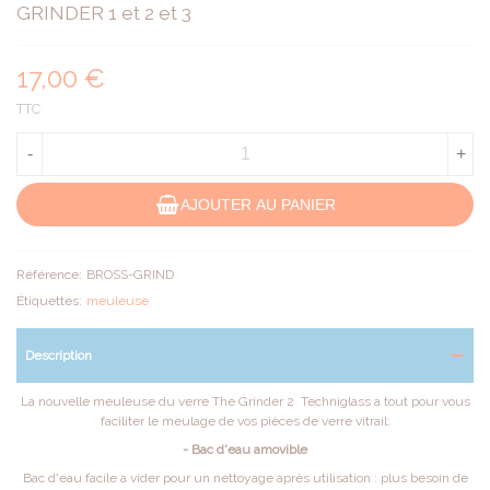
GRINDER 1 et 2 et 3
17,00 €
TTC
-
+
AJOUTER AU PANIER
Référence:
BROSS-GRIND
Étiquettes:
meuleuse
Description
La nouvelle meuleuse du verre The Grinder 2 Techniglass a tout pour vous
faciliter le meulage de vos pièces de verre vitrail:
- Bac d'eau amovible
Bac d'eau facile a vider pour un nettoyage après utilisation : plus besoin de