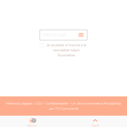
Je souhaite m'inscrire à la
newsletter Adam
Pyrométrie
Mentions légales
-
CGV
-
Confidentialité
- Un site e-commerce
PrestaShop
par
ITIS Commerce
0
Panier
Haut