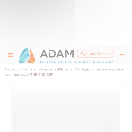
Accueil
>
Verre
>
Verres et outillage
>
Outillage
>
Brosses aquaflow
pour meuleuse THE GRINDER