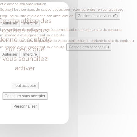
et d'aider à son amélioration.
Support
Les services de support vous permettent d'entrer en contact avec
l'équipe du site et d'aider à son amélioration.
Gestion des services (0)
Ce site utilise des
Autoriser
Interdire
cookies et vous
Les services de partage de vidéo permettent d'enrichir le site de contenu
multimédia et augmentent sa visibilité.
donne le contrôle
Vidéos
Les services de partage de vidéo permettent d'enrichir le site de contenu
multimédia et augmentent sa visibilité.
Gestion des services (0)
sur ceux que
Autoriser
Interdire
vous souhaitez
activer
Tout accepter
Continuer sans accepter
Personnaliser