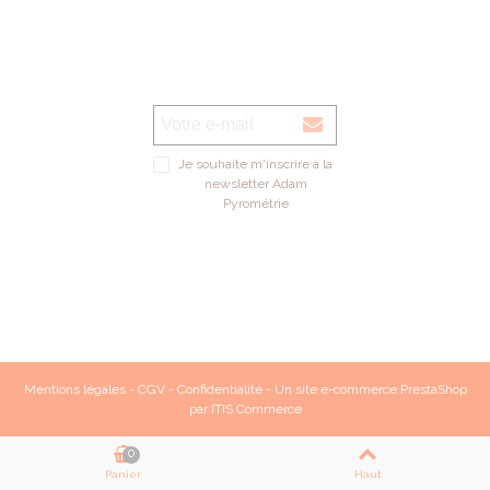
Je souhaite m'inscrire à la
newsletter Adam
Pyrométrie
Mentions légales
-
CGV
-
Confidentialité
- Un site e-commerce
PrestaShop
par
ITIS Commerce
0
Panier
Haut