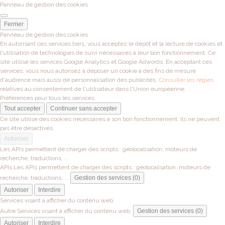
Panneau de gestion des cookies
Fermer
Panneau de gestion des cookies
En autorisant ces services tiers, vous acceptez le dépôt et la lecture de cookies et
l'utilisation de technologies de suivi nécessaires à leur bon fonctionnement. Ce
site utilise les services Google Analytics et Google Adwords. En acceptant ces
services, vous nous autorisez à déposer un cookie à des fins de mesure
d'audience mais aussi de personnalisation des publicités.
Consulter les règles
relatives au consentement de l'utilisateur dans l'Union européenne.
Préférences pour tous les services
Tout accepter
Continuer sans accepter
Ce site utilise des cookies nécessaires à son bon fonctionnement. Ils ne peuvent
pas être désactivés.
Autoriser
Les APIs permettent de charger des scripts : géolocalisation, moteurs de
recherche, traductions, ...
APIs
Les APIs permettent de charger des scripts : géolocalisation, moteurs de
recherche, traductions, ...
Gestion des services (0)
Autoriser
Interdire
Services visant à afficher du contenu web.
Autre
Services visant à afficher du contenu web.
Gestion des services (0)
Autoriser
Interdire