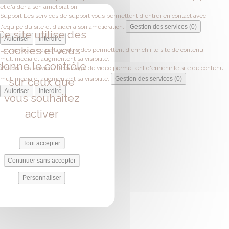
et d'aider à son amélioration.
Support
Les services de support vous permettent d'entrer en contact avec
l'équipe du site et d'aider à son amélioration.
Gestion des services (0)
Ce site utilise des
Autoriser
Interdire
cookies et vous
Les services de partage de vidéo permettent d'enrichir le site de contenu
multimédia et augmentent sa visibilité.
donne le contrôle
Vidéos
Les services de partage de vidéo permettent d'enrichir le site de contenu
multimédia et augmentent sa visibilité.
Gestion des services (0)
sur ceux que
Autoriser
Interdire
vous souhaitez
activer
Tout accepter
Continuer sans accepter
Personnaliser