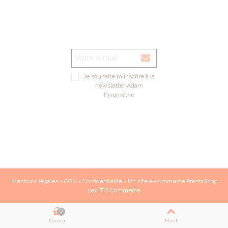
Je souhaite m'inscrire à la
newsletter Adam
Pyrométrie
Mentions légales
-
CGV
-
Confidentialité
- Un site e-commerce
PrestaShop
par
ITIS Commerce
0
Panier
Haut