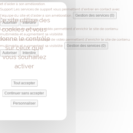
et d'aider à son amélioration.
Support
Les services de support vous permettent d'entrer en contact avec
l'équipe du site et d'aider à son amélioration.
Gestion des services (0)
Ce site utilise des
Autoriser
Interdire
cookies et vous
Les services de partage de vidéo permettent d'enrichir le site de contenu
multimédia et augmentent sa visibilité.
donne le contrôle
Vidéos
Les services de partage de vidéo permettent d'enrichir le site de contenu
multimédia et augmentent sa visibilité.
Gestion des services (0)
sur ceux que
Autoriser
Interdire
vous souhaitez
activer
Tout accepter
Continuer sans accepter
Personnaliser