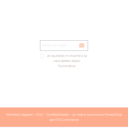
Je souhaite m'inscrire à la
newsletter Adam
Pyrométrie
Mentions légales
-
CGV
-
Confidentialité
- Un site e-commerce
PrestaShop
par
ITIS Commerce