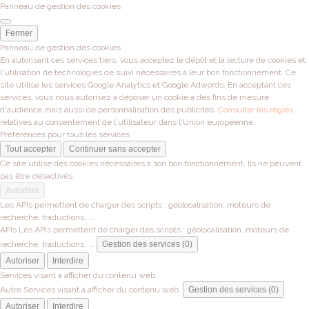
Panneau de gestion des cookies
Fermer
Panneau de gestion des cookies
En autorisant ces services tiers, vous acceptez le dépôt et la lecture de cookies et
l'utilisation de technologies de suivi nécessaires à leur bon fonctionnement. Ce
site utilise les services Google Analytics et Google Adwords. En acceptant ces
services, vous nous autorisez à déposer un cookie à des fins de mesure
d'audience mais aussi de personnalisation des publicités.
Consulter les règles
relatives au consentement de l'utilisateur dans l'Union européenne.
Préférences pour tous les services
Tout accepter
Continuer sans accepter
Ce site utilise des cookies nécessaires à son bon fonctionnement. Ils ne peuvent
pas être désactivés.
Autoriser
Les APIs permettent de charger des scripts : géolocalisation, moteurs de
recherche, traductions, ...
APIs
Les APIs permettent de charger des scripts : géolocalisation, moteurs de
recherche, traductions, ...
Gestion des services (0)
Autoriser
Interdire
Services visant à afficher du contenu web.
Autre
Services visant à afficher du contenu web.
Gestion des services (0)
Autoriser
Interdire