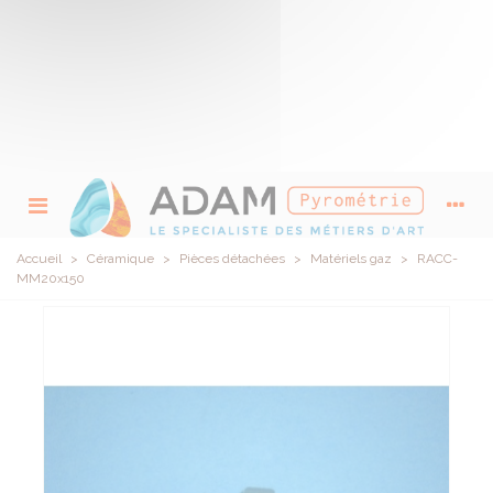
Accueil
>
Céramique
>
Pièces détachées
>
Matériels gaz
>
RACC-
MM20x150