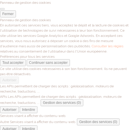
Panneau de gestion des cookies
Fermer
Panneau de gestion des cookies
En autorisant ces services tiers, vous acceptez le dépôt et la lecture de cookies et
l'utilisation de technologies de suivi nécessaires à leur bon fonctionnement. Ce
site utilise les services Google Analytics et Google Adwords. En acceptant ces
services, vous nous autorisez à déposer un cookie à des fins de mesure
d'audience mais aussi de personnalisation des publicités.
Consulter les règles
relatives au consentement de l'utilisateur dans l'Union européenne.
Préférences pour tous les services
Tout accepter
Continuer sans accepter
Ce site utilise des cookies nécessaires à son bon fonctionnement. Ils ne peuvent
pas être désactivés.
Autoriser
Les APIs permettent de charger des scripts : géolocalisation, moteurs de
recherche, traductions, ...
APIs
Les APIs permettent de charger des scripts : géolocalisation, moteurs de
recherche, traductions, ...
Gestion des services (0)
Autoriser
Interdire
Services visant à afficher du contenu web.
Autre
Services visant à afficher du contenu web.
Gestion des services (0)
Autoriser
Interdire