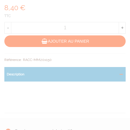
8,40 €
TTC
-
+
AJOUTER AU PANIER
Référence:
RACC-MM20x150
Description