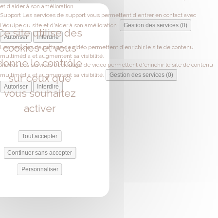
et d'aider à son amélioration.
Support
Les services de support vous permettent d'entrer en contact avec
l'équipe du site et d'aider à son amélioration.
Gestion des services (0)
Ce site utilise des
Autoriser
Interdire
cookies et vous
Les services de partage de vidéo permettent d'enrichir le site de contenu
multimédia et augmentent sa visibilité.
donne le contrôle
Vidéos
Les services de partage de vidéo permettent d'enrichir le site de contenu
multimédia et augmentent sa visibilité.
Gestion des services (0)
sur ceux que
Autoriser
Interdire
vous souhaitez
activer
Tout accepter
Continuer sans accepter
Personnaliser