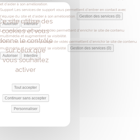
et d'aider à son amélioration.
Support
Les services de support vous permettent d'entrer en contact avec
l'équipe du site et d'aider à son amélioration.
Gestion des services (0)
Ce site utilise des
Autoriser
Interdire
cookies et vous
Les services de partage de vidéo permettent d'enrichir le site de contenu
multimédia et augmentent sa visibilité.
donne le contrôle
Vidéos
Les services de partage de vidéo permettent d'enrichir le site de contenu
multimédia et augmentent sa visibilité.
Gestion des services (0)
sur ceux que
Autoriser
Interdire
vous souhaitez
activer
Tout accepter
Continuer sans accepter
Personnaliser