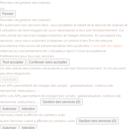
Panneau de gestion des cookies
Fermer
Panneau de gestion des cookies
En autorisant ces services tiers, vous acceptez le dépôt et la lecture de cookies et
l'utilisation de technologies de suivi nécessaires à leur bon fonctionnement. Ce
site utilise les services Google Analytics et Google Adwords. En acceptant ces
services, vous nous autorisez à déposer un cookie à des fins de mesure
d'audience mais aussi de personnalisation des publicités.
Consulter les règles
relatives au consentement de l'utilisateur dans l'Union européenne.
Préférences pour tous les services
Tout accepter
Continuer sans accepter
Ce site utilise des cookies nécessaires à son bon fonctionnement. Ils ne peuvent
pas être désactivés.
Autoriser
Les APIs permettent de charger des scripts : géolocalisation, moteurs de
recherche, traductions, ...
APIs
Les APIs permettent de charger des scripts : géolocalisation, moteurs de
recherche, traductions, ...
Gestion des services (0)
Autoriser
Interdire
Services visant à afficher du contenu web.
Autre
Services visant à afficher du contenu web.
Gestion des services (0)
Autoriser
Interdire