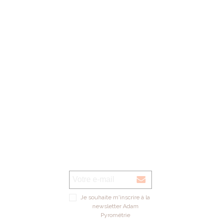
1er samedi du mois: 09h00 - 12h00 de septembre à décembre (magasin
verre UNIQUEMENT)
Voir sur la carte
Je souhaite m'inscrire à la
newsletter Adam
Pyrométrie