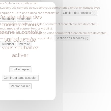
et d'aider à son amélioration.
Support
Les services de support vous permettent d'entrer en contact avec
l'équipe du site et d'aider à son amélioration.
Gestion des services (0)
Ce site utilise des
Autoriser
Interdire
cookies et vous
Les services de partage de vidéo permettent d'enrichir le site de contenu
multimédia et augmentent sa visibilité.
donne le contrôle
Vidéos
Les services de partage de vidéo permettent d'enrichir le site de contenu
multimédia et augmentent sa visibilité.
Gestion des services (0)
sur ceux que
Autoriser
Interdire
vous souhaitez
activer
Tout accepter
Continuer sans accepter
Personnaliser