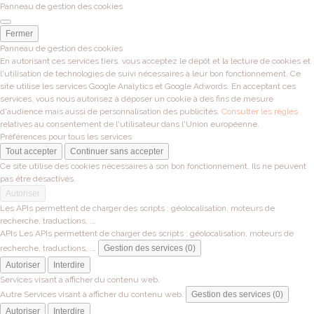
Panneau de gestion des cookies
Fermer
Panneau de gestion des cookies
En autorisant ces services tiers, vous acceptez le dépôt et la lecture de cookies et
l'utilisation de technologies de suivi nécessaires à leur bon fonctionnement. Ce
site utilise les services Google Analytics et Google Adwords. En acceptant ces
services, vous nous autorisez à déposer un cookie à des fins de mesure
d'audience mais aussi de personnalisation des publicités.
Consulter les règles
relatives au consentement de l'utilisateur dans l'Union européenne.
Préférences pour tous les services
Tout accepter
Continuer sans accepter
Ce site utilise des cookies nécessaires à son bon fonctionnement. Ils ne peuvent
pas être désactivés.
Autoriser
Les APIs permettent de charger des scripts : géolocalisation, moteurs de
recherche, traductions, ...
APIs
Les APIs permettent de charger des scripts : géolocalisation, moteurs de
recherche, traductions, ...
Gestion des services (0)
Autoriser
Interdire
Services visant à afficher du contenu web.
Autre
Services visant à afficher du contenu web.
Gestion des services (0)
Autoriser
Interdire