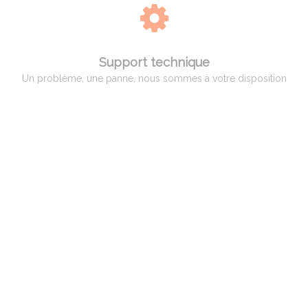
Support technique
Un problème, une panne, nous sommes à votre disposition
QUI EST ADAM PYROMETRIE
Adam Pyrométrie, un savoir-faire avant tout !
Créée en 1966 par Monsieur Charles ADAM, spécialiste de la pyrométrie,
puis reprise en 1998 par Monsieur Patrice BILLARD qui a poursuivi son
activité et développé des compétences vers un service complet aux
professionnels, artisans et hobbistes de la céramique.
Spécialisation par la suite dans le verre et le bronze d’art ainsi qu’aux
industriels dans différents domaines, tels que la céramique, le verre, le