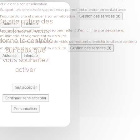
et d'aider à son amélioration.
Support
Les services de support vous permettent d'entrer en contact avec
l'équipe du site et d'aider à son amélioration.
Gestion des services (0)
Ce site utilise des
Autoriser
Interdire
cookies et vous
Les services de partage de vidéo permettent d'enrichir le site de contenu
multimédia et augmentent sa visibilité.
donne le contrôle
Vidéos
Les services de partage de vidéo permettent d'enrichir le site de contenu
multimédia et augmentent sa visibilité.
Gestion des services (0)
sur ceux que
Autoriser
Interdire
vous souhaitez
activer
Tout accepter
Continuer sans accepter
Personnaliser