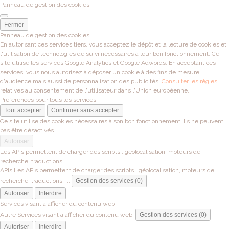
Panneau de gestion des cookies
Fermer
Panneau de gestion des cookies
En autorisant ces services tiers, vous acceptez le dépôt et la lecture de cookies et
l'utilisation de technologies de suivi nécessaires à leur bon fonctionnement. Ce
site utilise les services Google Analytics et Google Adwords. En acceptant ces
services, vous nous autorisez à déposer un cookie à des fins de mesure
d'audience mais aussi de personnalisation des publicités.
Consulter les règles
relatives au consentement de l'utilisateur dans l'Union européenne.
Préférences pour tous les services
Tout accepter
Continuer sans accepter
Ce site utilise des cookies nécessaires à son bon fonctionnement. Ils ne peuvent
pas être désactivés.
Autoriser
Les APIs permettent de charger des scripts : géolocalisation, moteurs de
recherche, traductions, ...
APIs
Les APIs permettent de charger des scripts : géolocalisation, moteurs de
recherche, traductions, ...
Gestion des services (0)
Autoriser
Interdire
Services visant à afficher du contenu web.
Autre
Services visant à afficher du contenu web.
Gestion des services (0)
Autoriser
Interdire