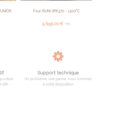
JUNIOR
Four ISUNI SPK370 - 1300°C
Fou
AJOUTER AU PANIER
9 895,00 €
TTC
if
Support technique
sposition
Un problème, une panne, nous sommes
à 18h
à votre disposition