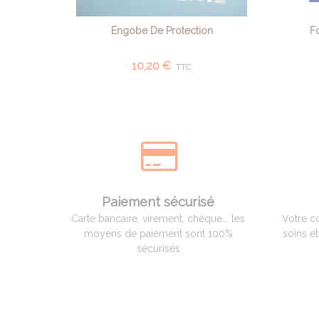
Engobe De Protection
F
AJOUTER AU PANIER
10,20 €
TTC
Paiement sécurisé
Carte bancaire, virement, chèque... les
Votre c
moyens de paiement sont 100%
soins e
sécurisés