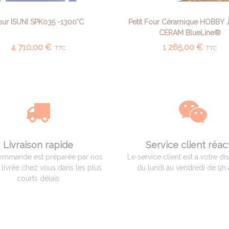
our ISUNI SPK035 -1300°C
Petit Four Céramique HOBBY 
AJOUTER AU PANIER
AFFICHER PLUS
CERAM BlueLine®
4 710,00 €
1 265,00 €
TTC
TTC
Livraison rapide
Service client réact
ommande est préparée par nos
Le service client est à votre di
t livrée chez vous dans les plus
du lundi au vendredi de 9h 
courts délais