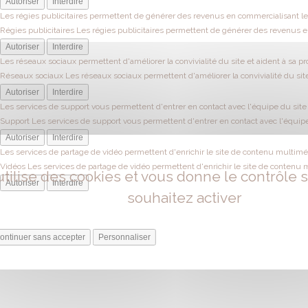
Autoriser
Interdire
Les régies publicitaires permettent de générer des revenus en commercialisant les
Régies publicitaires
Les régies publicitaires permettent de générer des revenus en
Autoriser
Interdire
Les réseaux sociaux permettent d'améliorer la convivialité du site et aident à sa pr
Réseaux sociaux
Les réseaux sociaux permettent d'améliorer la convivialité du site
Autoriser
Interdire
Les services de support vous permettent d'entrer en contact avec l'équipe du site e
Support
Les services de support vous permettent d'entrer en contact avec l'équipe 
Autoriser
Interdire
Les services de partage de vidéo permettent d'enrichir le site de contenu multiméd
Vidéos
Les services de partage de vidéo permettent d'enrichir le site de contenu 
utilise des cookies et vous donne le contrôle
Autoriser
Interdire
souhaitez activer
ontinuer sans accepter
Personnaliser