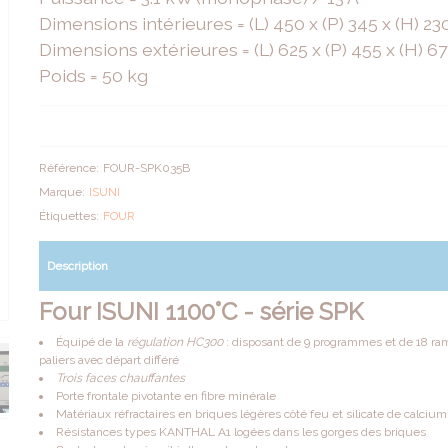
Dimensions intérieures = (L) 450 x (P) 345 x (H) 2
Dimensions extérieures = (L) 625 x (P) 455 x (H) 
Poids = 50 kg
Référence:
FOUR-SPK035B
Marque:
ISUNI
Étiquettes:
FOUR
Description
Four ISUNI 1100°C - série SPK
Équipé de la
régulation HC300
: disposant de 9 programmes et de 18 ra
paliers avec départ différé
Trois faces chauffantes
Porte frontale pivotante en fibre minérale
Matériaux réfractaires en briques légères côté feu et silicate de calcium 
Résistances types KANTHAL A1 logées dans les gorges des briques