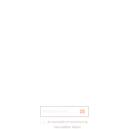
Nos horaires d'ouverture:
lundi au vendredi: 09h00 - 13h00 / 14h00 - 18h00
1er samedi du mois: 09h00 - 12h00 de septembre à décembre (magasin
verre UNIQUEMENT)
Voir sur la carte
Je souhaite m'inscrire à la
newsletter Adam