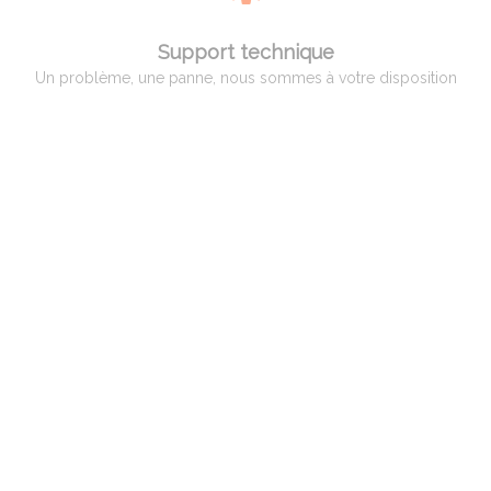
Support technique
Un problème, une panne, nous sommes à votre disposition
QUI EST ADAM PYROMETRIE
Adam Pyrométrie, un savoir-faire avant tout !
Créée en 1966 par Monsieur Charles ADAM, spécialiste de la pyrométrie,
puis reprise en 1998 par Monsieur Patrice BILLARD qui a poursuivi son
activité et développé des compétences vers un service complet aux
professionnels, artisans et hobbistes de la céramique.
Spécialisation par la suite dans le verre et le bronze d’art ainsi qu’aux
industriels dans différents domaines, tels que la céramique, le verre, le
traitement thermique et l’incinération.
En 2008, reprise de l’activité de l’entreprise ALPHATHERM, spécialiste dans