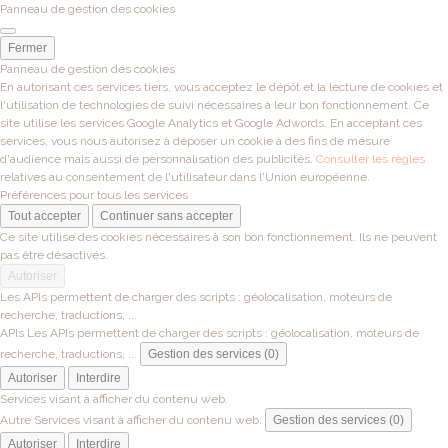
Panneau de gestion des cookies
Fermer
Panneau de gestion des cookies
En autorisant ces services tiers, vous acceptez le dépôt et la lecture de cookies et
l'utilisation de technologies de suivi nécessaires à leur bon fonctionnement. Ce
site utilise les services Google Analytics et Google Adwords. En acceptant ces
services, vous nous autorisez à déposer un cookie à des fins de mesure
d'audience mais aussi de personnalisation des publicités.
Consulter les règles
relatives au consentement de l'utilisateur dans l'Union européenne.
Préférences pour tous les services
Tout accepter
Continuer sans accepter
Ce site utilise des cookies nécessaires à son bon fonctionnement. Ils ne peuvent
pas être désactivés.
Autoriser
Les APIs permettent de charger des scripts : géolocalisation, moteurs de
recherche, traductions, ...
APIs
Les APIs permettent de charger des scripts : géolocalisation, moteurs de
recherche, traductions, ...
Gestion des services (0)
Autoriser
Interdire
Services visant à afficher du contenu web.
Autre
Services visant à afficher du contenu web.
Gestion des services (0)
Autoriser
Interdire