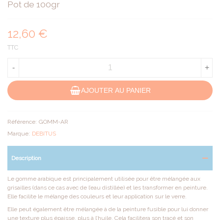
Pot de 100gr
12,60 €
TTC
-
+
AJOUTER AU PANIER
Référence:
GOMM-AR
Marque:
DEBITUS
Description
Le gomme arabique est principalement utilisée pour être mélangée aux
grisailles (dans ce cas avec de l’eau distillée) et les transformer en peinture.
Elle facilite le mélange des couleurs et leur application sur le verre.
Elle peut également être mélangée à de la peinture fusible pour lui donner
une texture plus épaisse, plus à l’huile. Cela facilitera son tracé et son