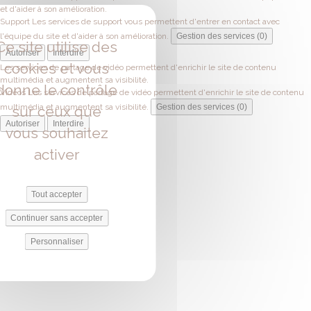
et d'aider à son amélioration.
Support
Les services de support vous permettent d'entrer en contact avec
l'équipe du site et d'aider à son amélioration.
Gestion des services (0)
Ce site utilise des
Autoriser
Interdire
cookies et vous
Les services de partage de vidéo permettent d'enrichir le site de contenu
multimédia et augmentent sa visibilité.
donne le contrôle
Vidéos
Les services de partage de vidéo permettent d'enrichir le site de contenu
multimédia et augmentent sa visibilité.
Gestion des services (0)
sur ceux que
Autoriser
Interdire
vous souhaitez
activer
Tout accepter
Continuer sans accepter
Personnaliser