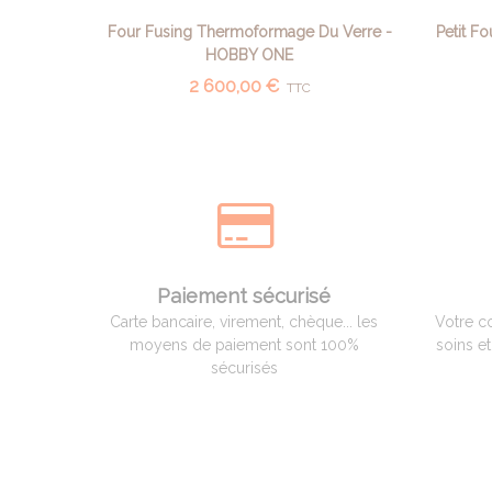
Four Fusing Thermoformage Du Verre -
Petit F
AJOUTER AU PANIER
HOBBY ONE
2 600,00 €
TTC
Paiement sécurisé
Carte bancaire, virement, chèque... les
Votre c
moyens de paiement sont 100%
soins e
sécurisés