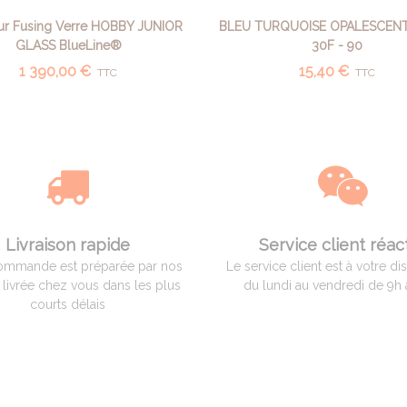
our Fusing Verre HOBBY JUNIOR
BLEU TURQUOISE OPALESCENT 
AFFICHER PLUS
AJOUTER AU PANIER
GLASS BlueLine®
30F - 90
1 390,00 €
15,40 €
TTC
TTC
Livraison rapide
Service client réact
ommande est préparée par nos
Le service client est à votre di
t livrée chez vous dans les plus
du lundi au vendredi de 9h 
courts délais