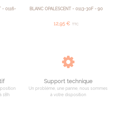
- 0116-
BLANC OPALESCENT - 0113-30F - 90
JAUNE TR
AJOUTER AU PANIER
12,95 €
TTC
if
Support technique
sposition
Un problème, une panne, nous sommes
à 18h
à votre disposition