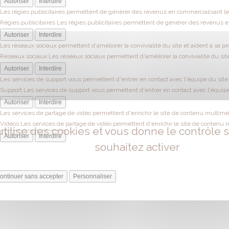
Autoriser
Interdire
Les régies publicitaires permettent de générer des revenus en commercialisant les
Régies publicitaires
Les régies publicitaires permettent de générer des revenus en
Autoriser
Interdire
Les réseaux sociaux permettent d'améliorer la convivialité du site et aident à sa pr
Réseaux sociaux
Les réseaux sociaux permettent d'améliorer la convivialité du site
Autoriser
Interdire
Les services de support vous permettent d'entrer en contact avec l'équipe du site e
Support
Les services de support vous permettent d'entrer en contact avec l'équipe 
Autoriser
Interdire
Les services de partage de vidéo permettent d'enrichir le site de contenu multiméd
Vidéos
Les services de partage de vidéo permettent d'enrichir le site de contenu 
utilise des cookies et vous donne le contrôle
Autoriser
Interdire
souhaitez activer
ontinuer sans accepter
Personnaliser