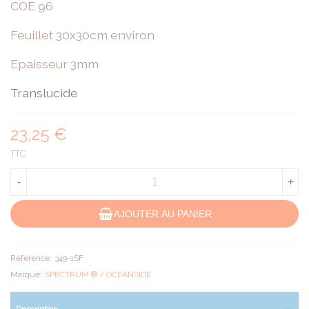
COE 96
Feuillet 30x30cm environ
Epaisseur 3mm
Translucide
23,25 €
TTC
-
+
AJOUTER AU PANIER
Référence:
349-1SF
Marque:
SPECTRUM ® / OCEANSIDE
Description