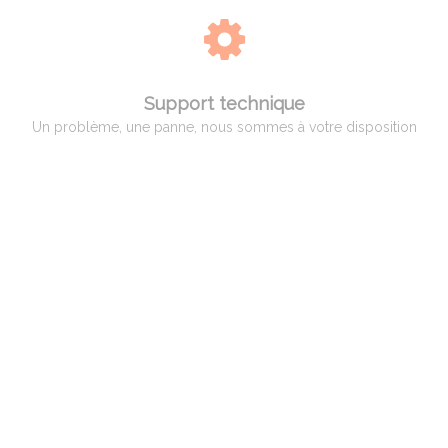
Support technique
Un problème, une panne, nous sommes à votre disposition
QUI EST ADAM PYROMETRIE
Adam Pyrométrie, un savoir-faire avant tout !
Créée en 1966 par Monsieur Charles ADAM, spécialiste de la pyrométrie,
puis reprise en 1998 par Monsieur Patrice BILLARD qui a poursuivi son
activité et développé des compétences vers un service complet aux
professionnels, artisans et hobbistes de la céramique.
Spécialisation par la suite dans le verre et le bronze d’art ainsi qu’aux