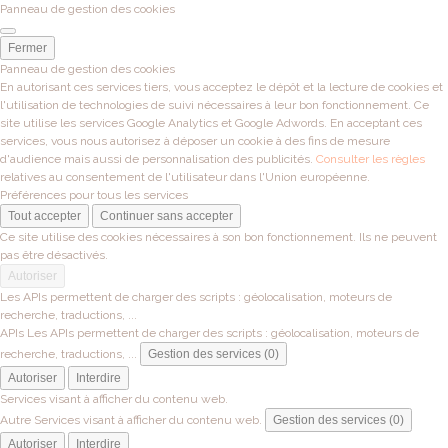
Panneau de gestion des cookies
Fermer
Panneau de gestion des cookies
En autorisant ces services tiers, vous acceptez le dépôt et la lecture de cookies et
l'utilisation de technologies de suivi nécessaires à leur bon fonctionnement. Ce
site utilise les services Google Analytics et Google Adwords. En acceptant ces
services, vous nous autorisez à déposer un cookie à des fins de mesure
d'audience mais aussi de personnalisation des publicités.
Consulter les règles
relatives au consentement de l'utilisateur dans l'Union européenne.
Préférences pour tous les services
Tout accepter
Continuer sans accepter
Ce site utilise des cookies nécessaires à son bon fonctionnement. Ils ne peuvent
pas être désactivés.
Autoriser
Les APIs permettent de charger des scripts : géolocalisation, moteurs de
recherche, traductions, ...
APIs
Les APIs permettent de charger des scripts : géolocalisation, moteurs de
recherche, traductions, ...
Gestion des services (0)
Autoriser
Interdire
Services visant à afficher du contenu web.
Autre
Services visant à afficher du contenu web.
Gestion des services (0)
Autoriser
Interdire