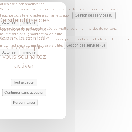
et d'aider à son amélioration.
Support
Les services de support vous permettent d'entrer en contact avec
l'équipe du site et d'aider à son amélioration.
Gestion des services (0)
Ce site utilise des
Autoriser
Interdire
cookies et vous
Les services de partage de vidéo permettent d'enrichir le site de contenu
multimédia et augmentent sa visibilité.
donne le contrôle
Vidéos
Les services de partage de vidéo permettent d'enrichir le site de contenu
multimédia et augmentent sa visibilité.
Gestion des services (0)
sur ceux que
Autoriser
Interdire
vous souhaitez
activer
Tout accepter
Continuer sans accepter
Personnaliser