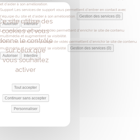
et d'aider à son amélioration.
Support
Les services de support vous permettent d'entrer en contact avec
l'équipe du site et d'aider à son amélioration.
Gestion des services (0)
Ce site utilise des
Autoriser
Interdire
cookies et vous
Les services de partage de vidéo permettent d'enrichir le site de contenu
multimédia et augmentent sa visibilité.
donne le contrôle
Vidéos
Les services de partage de vidéo permettent d'enrichir le site de contenu
multimédia et augmentent sa visibilité.
Gestion des services (0)
sur ceux que
Autoriser
Interdire
vous souhaitez
activer
Tout accepter
Continuer sans accepter
Personnaliser