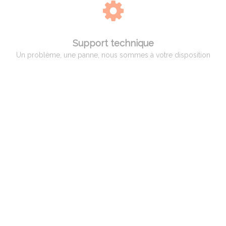
Support technique
Un problème, une panne, nous sommes à votre disposition
QUI EST ADAM PYROMETRIE
Adam Pyrométrie, un savoir-faire avant tout !
Créée en 1966 par Monsieur Charles ADAM, spécialiste de la pyrométrie,
puis reprise en 1998 par Monsieur Patrice BILLARD qui a poursuivi son
activité et développé des compétences vers un service complet aux
professionnels, artisans et hobbistes de la céramique.
Spécialisation par la suite dans le verre et le bronze d’art ainsi qu’aux
industriels dans différents domaines, tels que la céramique, le verre, le