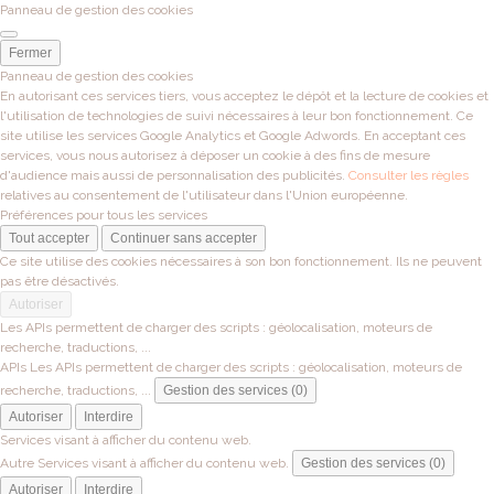
Panneau de gestion des cookies
Fermer
Panneau de gestion des cookies
En autorisant ces services tiers, vous acceptez le dépôt et la lecture de cookies et
l'utilisation de technologies de suivi nécessaires à leur bon fonctionnement. Ce
site utilise les services Google Analytics et Google Adwords. En acceptant ces
services, vous nous autorisez à déposer un cookie à des fins de mesure
d'audience mais aussi de personnalisation des publicités.
Consulter les règles
relatives au consentement de l'utilisateur dans l'Union européenne.
Préférences pour tous les services
Tout accepter
Continuer sans accepter
Ce site utilise des cookies nécessaires à son bon fonctionnement. Ils ne peuvent
pas être désactivés.
Autoriser
Les APIs permettent de charger des scripts : géolocalisation, moteurs de
recherche, traductions, ...
APIs
Les APIs permettent de charger des scripts : géolocalisation, moteurs de
recherche, traductions, ...
Gestion des services (0)
Autoriser
Interdire
Services visant à afficher du contenu web.
Autre
Services visant à afficher du contenu web.
Gestion des services (0)
Autoriser
Interdire