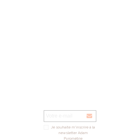
lundi au vendredi: 09h00 - 13h00 / 14h00 - 18h00
1er samedi du mois: 09h00 - 12h00 de septembre à décembre (magasin
verre UNIQUEMENT)
Voir sur la carte
Je souhaite m'inscrire à la
newsletter Adam
Pyrométrie