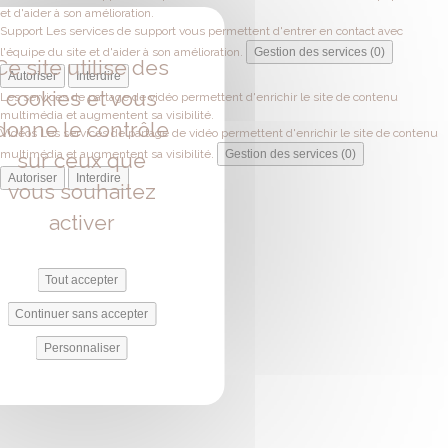
et d'aider à son amélioration.
Support
Les services de support vous permettent d'entrer en contact avec
l'équipe du site et d'aider à son amélioration.
Gestion des services (0)
Ce site utilise des
Autoriser
Interdire
cookies et vous
Les services de partage de vidéo permettent d'enrichir le site de contenu
multimédia et augmentent sa visibilité.
donne le contrôle
Vidéos
Les services de partage de vidéo permettent d'enrichir le site de contenu
multimédia et augmentent sa visibilité.
Gestion des services (0)
sur ceux que
Autoriser
Interdire
vous souhaitez
activer
Tout accepter
Continuer sans accepter
Personnaliser