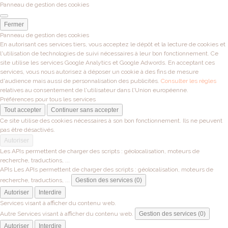
Panneau de gestion des cookies
Fermer
Panneau de gestion des cookies
En autorisant ces services tiers, vous acceptez le dépôt et la lecture de cookies et
l'utilisation de technologies de suivi nécessaires à leur bon fonctionnement. Ce
site utilise les services Google Analytics et Google Adwords. En acceptant ces
services, vous nous autorisez à déposer un cookie à des fins de mesure
d'audience mais aussi de personnalisation des publicités.
Consulter les règles
relatives au consentement de l'utilisateur dans l'Union européenne.
Préférences pour tous les services
Tout accepter
Continuer sans accepter
Ce site utilise des cookies nécessaires à son bon fonctionnement. Ils ne peuvent
pas être désactivés.
Autoriser
Les APIs permettent de charger des scripts : géolocalisation, moteurs de
recherche, traductions, ...
APIs
Les APIs permettent de charger des scripts : géolocalisation, moteurs de
recherche, traductions, ...
Gestion des services (0)
Autoriser
Interdire
Services visant à afficher du contenu web.
Autre
Services visant à afficher du contenu web.
Gestion des services (0)
Autoriser
Interdire