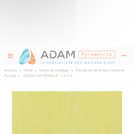
Accueil
>
Verre
>
Verres et outillage
>
Feuille de verre pour Vitrail et
Fusing
>
JAUNE CATHÉDRALE - CA 7-2