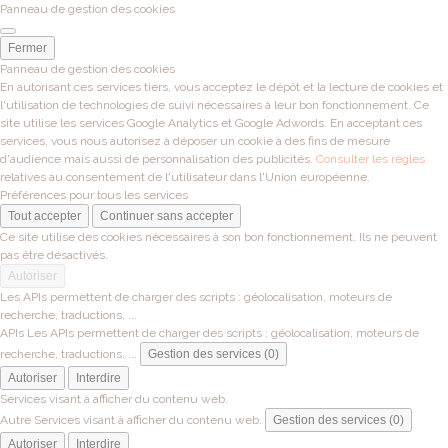
Panneau de gestion des cookies
Fermer
Panneau de gestion des cookies
En autorisant ces services tiers, vous acceptez le dépôt et la lecture de cookies et
l'utilisation de technologies de suivi nécessaires à leur bon fonctionnement. Ce
site utilise les services Google Analytics et Google Adwords. En acceptant ces
services, vous nous autorisez à déposer un cookie à des fins de mesure
d'audience mais aussi de personnalisation des publicités.
Consulter les règles
relatives au consentement de l'utilisateur dans l'Union européenne.
Préférences pour tous les services
Tout accepter
Continuer sans accepter
Ce site utilise des cookies nécessaires à son bon fonctionnement. Ils ne peuvent
pas être désactivés.
Autoriser
Les APIs permettent de charger des scripts : géolocalisation, moteurs de
recherche, traductions, ...
APIs
Les APIs permettent de charger des scripts : géolocalisation, moteurs de
recherche, traductions, ...
Gestion des services (0)
Autoriser
Interdire
Services visant à afficher du contenu web.
Autre
Services visant à afficher du contenu web.
Gestion des services (0)
Autoriser
Interdire