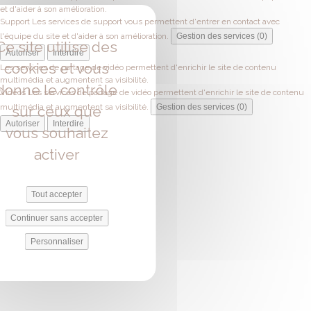
et d'aider à son amélioration.
Support
Les services de support vous permettent d'entrer en contact avec
l'équipe du site et d'aider à son amélioration.
Gestion des services (0)
Ce site utilise des
Autoriser
Interdire
cookies et vous
Les services de partage de vidéo permettent d'enrichir le site de contenu
multimédia et augmentent sa visibilité.
donne le contrôle
Vidéos
Les services de partage de vidéo permettent d'enrichir le site de contenu
multimédia et augmentent sa visibilité.
Gestion des services (0)
sur ceux que
Autoriser
Interdire
vous souhaitez
activer
Tout accepter
Continuer sans accepter
Personnaliser