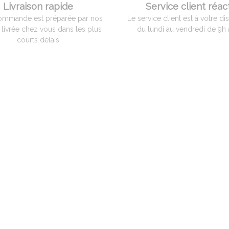
Livraison rapide
Service client réact
ommande est préparée par nos
Le service client est à votre di
t livrée chez vous dans les plus
du lundi au vendredi de 9h 
courts délais
Les produits
NOTRE MAGASI
Matériels céramistes
510 rue de la Liber
01480 Jassans Riot
Matériels de poterie
Tél. +33 (0)4 74 60 9
Matériels souffleur de verre
Mail: contact@ada
i
Stage verrerie
Nos horaires d'ouve
lundi au vendredi:
Services et avantages
1er samedi du mois
décembre (magasin
Paiement Sécurisé - Certificat SSL
Voir sur la carte
Accès au compte
,
Livraison rapide
Service client