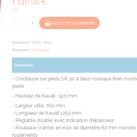
1 140,00 €
TTC
AJOUTER AU PANIER
-
+
Référence:
CROU-SR30
Étiquettes:
Crouteuse
Description
- Croûteuse sur pieds SR 30 à deux rouleaux fixes mont
pieds
- Hauteur de travail : 910 mm
- Largeur utile: 760 mm
- Longueur de travail 1250 mm
- Réglable double avec indication d'épaisseur
- Rouleaux crantés en inox de diamètre 62 mm montés 
roulements