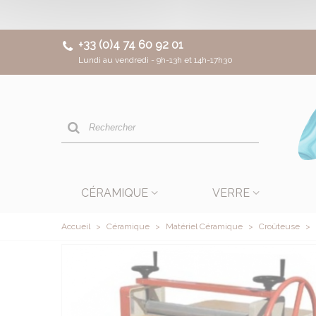
+33 (0)4 74 60 92 01
Lundi au vendredi - 9h-13h et 14h-17h30
CÉRAMIQUE
VERRE
Accueil
>
Céramique
>
Matériel Céramique
>
Croûteuse
>