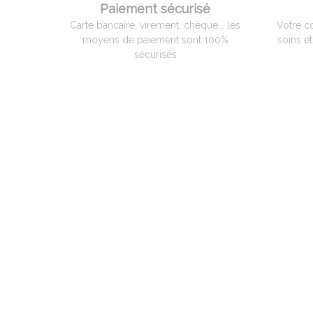
Paiement sécurisé
Carte bancaire, virement, chèque... les
Votre c
moyens de paiement sont 100%
soins e
sécurisés
QUI EST ADAM PYROMETRIE
Adam Pyrométrie, un savoir-faire avant tout !
Créée en 1966 par Monsieur Charles ADAM, spécialiste de la
pyrométrie, puis reprise en 1998 par Monsieur Patrice BILLARD qu
a poursuivi son activité et développé des compétences vers un
service complet aux professionnels, artisans et hobbistes de la
céramique.
Spécialisation par la suite dans le verre et le bronze d’art ainsi
qu’aux industriels dans différents domaines, tels que la céramique
le verre, le traitement thermique et l’incinération.