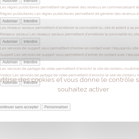
Autoriser
Interdire
Les régies publicitaires permettent de générer des revenus en commercialisant les
Régies publicitaires
Les régies publicitaires permettent de générer des revenus en
Autoriser
Interdire
Les réseaux sociaux permettent d'améliorer la convivialité du site et aident à sa pr
Réseaux sociaux
Les réseaux sociaux permettent d'améliorer la convivialité du site
Autoriser
Interdire
Les services de support vous permettent d'entrer en contact avec l'équipe du site e
Support
Les services de support vous permettent d'entrer en contact avec l'équipe 
Autoriser
Interdire
Les services de partage de vidéo permettent d'enrichir le site de contenu multiméd
Vidéos
Les services de partage de vidéo permettent d'enrichir le site de contenu 
utilise des cookies et vous donne le contrôle
Autoriser
Interdire
souhaitez activer
ontinuer sans accepter
Personnaliser