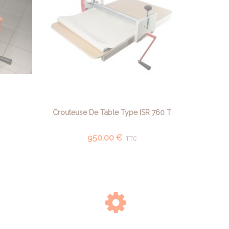
Crouteuse De Table Type ISR 760 T
Crouteus
AJOUTER AU PANIER
950,00 €
TTC