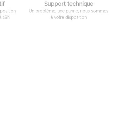
if
Support technique
sposition
Un problème, une panne, nous sommes
à 18h
à votre disposition
N
té
tier FRANCE
2 01 / Fax +33(0)4 74 60 77 69
mpyrometrie.com
rture:
 09h00 - 13h00 / 14h00 - 18h00
: 09h00 - 12h00 de septembre à
 verre UNIQUEMENT)