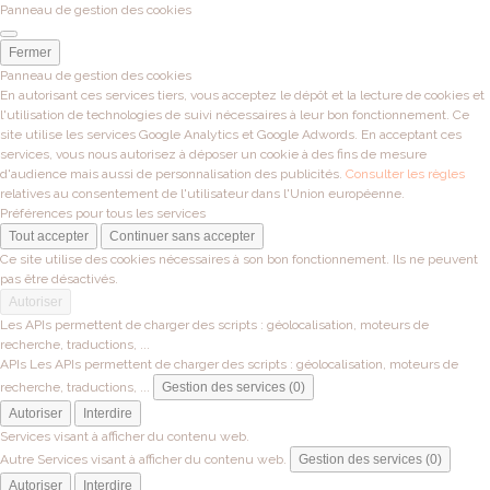
Panneau de gestion des cookies
Fermer
Panneau de gestion des cookies
En autorisant ces services tiers, vous acceptez le dépôt et la lecture de cookies et
l'utilisation de technologies de suivi nécessaires à leur bon fonctionnement. Ce
site utilise les services Google Analytics et Google Adwords. En acceptant ces
services, vous nous autorisez à déposer un cookie à des fins de mesure
d'audience mais aussi de personnalisation des publicités.
Consulter les règles
relatives au consentement de l'utilisateur dans l'Union européenne.
Préférences pour tous les services
Tout accepter
Continuer sans accepter
Ce site utilise des cookies nécessaires à son bon fonctionnement. Ils ne peuvent
pas être désactivés.
Autoriser
Les APIs permettent de charger des scripts : géolocalisation, moteurs de
recherche, traductions, ...
APIs
Les APIs permettent de charger des scripts : géolocalisation, moteurs de
recherche, traductions, ...
Gestion des services (0)
Autoriser
Interdire
Services visant à afficher du contenu web.
Autre
Services visant à afficher du contenu web.
Gestion des services (0)
Autoriser
Interdire