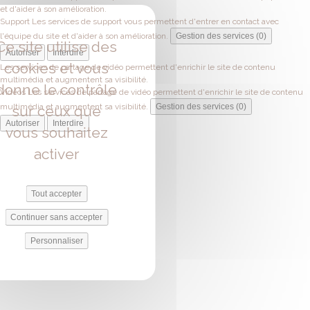
et d'aider à son amélioration.
Support
Les services de support vous permettent d'entrer en contact avec
l'équipe du site et d'aider à son amélioration.
Gestion des services (0)
Ce site utilise des
Autoriser
Interdire
cookies et vous
Les services de partage de vidéo permettent d'enrichir le site de contenu
multimédia et augmentent sa visibilité.
donne le contrôle
Vidéos
Les services de partage de vidéo permettent d'enrichir le site de contenu
multimédia et augmentent sa visibilité.
Gestion des services (0)
sur ceux que
Autoriser
Interdire
vous souhaitez
activer
Tout accepter
Continuer sans accepter
Personnaliser