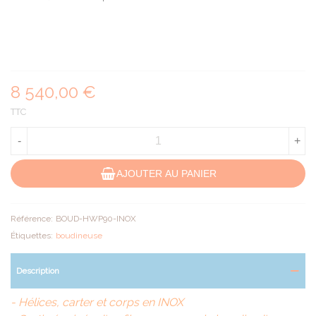
8 540,00 €
TTC
-
+
AJOUTER AU PANIER
Référence:
BOUD-HWP90-INOX
Étiquettes:
boudineuse
Description
- Hélices, carter et corps en INOX