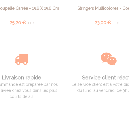
upelle Carrée - 15.6 X 15.6 Cm
Stringers Multicolores - Co
AJOUTER AU PANIER
AJOUTER AU PANIER
25,20 €
23,00 €
TTC
TTC
Livraison rapide
Service client réact
ommande est préparée par nos
Le service client est à votre di
t livrée chez vous dans les plus
du lundi au vendredi de 9h 
courts délais