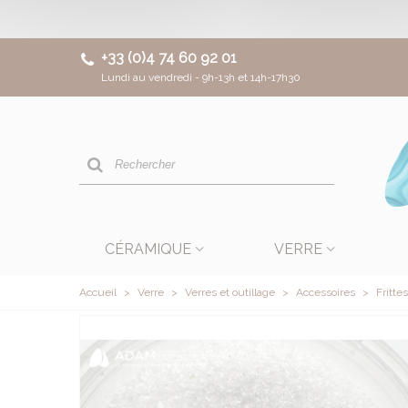
+33 (0)4 74 60 92 01
Lundi au vendredi - 9h-13h et 14h-17h30
CÉRAMIQUE
VERRE
Accueil
>
Verre
>
Verres et outillage
>
Accessoires
>
Frittes