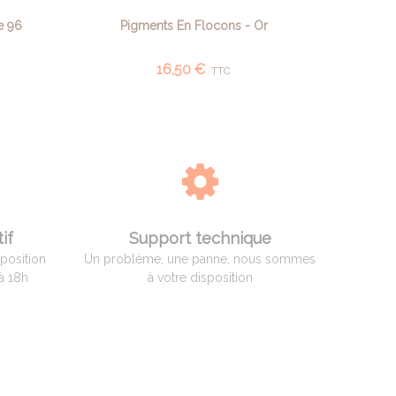
e 96
Pigments En Flocons - Or
P
AJOUTER AU PANIER
16,50 €
TTC
if
Support technique
sposition
Un problème, une panne, nous sommes
à 18h
à votre disposition