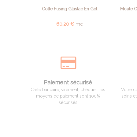
Colle Fusing Glastac En Gel
Moule Co
AJOUTER AU PANIER
60,20 €
TTC
Paiement sécurisé
Carte bancaire, virement, chèque... les
Votre c
moyens de paiement sont 100%
soins e
sécurisés