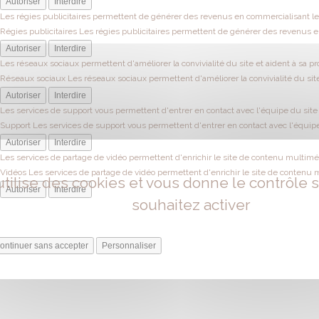
Autoriser
Interdire
Les régies publicitaires permettent de générer des revenus en commercialisant les
Régies publicitaires
Les régies publicitaires permettent de générer des revenus en
Autoriser
Interdire
Les réseaux sociaux permettent d'améliorer la convivialité du site et aident à sa pr
Réseaux sociaux
Les réseaux sociaux permettent d'améliorer la convivialité du site
Autoriser
Interdire
Les services de support vous permettent d'entrer en contact avec l'équipe du site e
Support
Les services de support vous permettent d'entrer en contact avec l'équipe 
Autoriser
Interdire
Les services de partage de vidéo permettent d'enrichir le site de contenu multiméd
Vidéos
Les services de partage de vidéo permettent d'enrichir le site de contenu 
utilise des cookies et vous donne le contrôle
Autoriser
Interdire
souhaitez activer
ontinuer sans accepter
Personnaliser