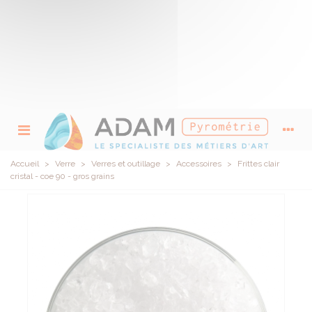
Accueil
>
Verre
>
Verres et outillage
>
Accessoires
>
Frittes clair
cristal - coe 90 - gros grains