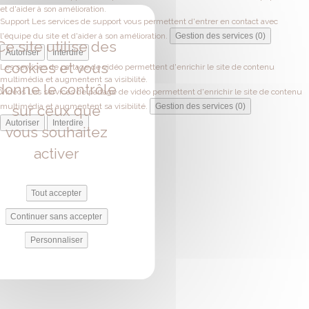
et d'aider à son amélioration.
Support
Les services de support vous permettent d'entrer en contact avec
l'équipe du site et d'aider à son amélioration.
Gestion des services (0)
Ce site utilise des
Autoriser
Interdire
cookies et vous
Les services de partage de vidéo permettent d'enrichir le site de contenu
multimédia et augmentent sa visibilité.
donne le contrôle
Vidéos
Les services de partage de vidéo permettent d'enrichir le site de contenu
multimédia et augmentent sa visibilité.
Gestion des services (0)
sur ceux que
Autoriser
Interdire
vous souhaitez
activer
Tout accepter
Continuer sans accepter
Personnaliser