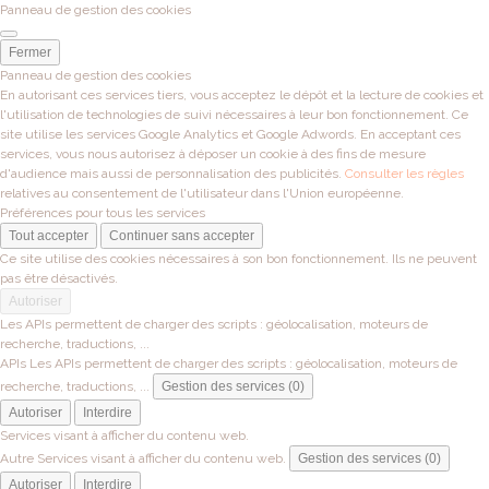
Panneau de gestion des cookies
Fermer
Panneau de gestion des cookies
En autorisant ces services tiers, vous acceptez le dépôt et la lecture de cookies et
l'utilisation de technologies de suivi nécessaires à leur bon fonctionnement. Ce
site utilise les services Google Analytics et Google Adwords. En acceptant ces
services, vous nous autorisez à déposer un cookie à des fins de mesure
d'audience mais aussi de personnalisation des publicités.
Consulter les règles
relatives au consentement de l'utilisateur dans l'Union européenne.
Préférences pour tous les services
Tout accepter
Continuer sans accepter
Ce site utilise des cookies nécessaires à son bon fonctionnement. Ils ne peuvent
pas être désactivés.
Autoriser
Les APIs permettent de charger des scripts : géolocalisation, moteurs de
recherche, traductions, ...
APIs
Les APIs permettent de charger des scripts : géolocalisation, moteurs de
recherche, traductions, ...
Gestion des services (0)
Autoriser
Interdire
Services visant à afficher du contenu web.
Autre
Services visant à afficher du contenu web.
Gestion des services (0)
Autoriser
Interdire