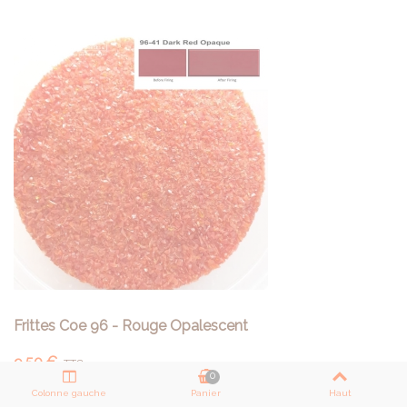
Frittes Coe 96 - Rouge Opalescent
9,50 €
TTC
0
Frites WISSMACH COE 96 Grains fins Pot de 150g
Colonne gauche
Panier
Haut