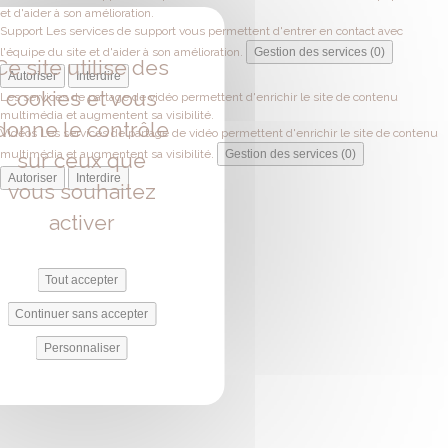
et d'aider à son amélioration.
Support
Les services de support vous permettent d'entrer en contact avec
l'équipe du site et d'aider à son amélioration.
Gestion des services (0)
Ce site utilise des
Autoriser
Interdire
cookies et vous
Les services de partage de vidéo permettent d'enrichir le site de contenu
multimédia et augmentent sa visibilité.
donne le contrôle
Vidéos
Les services de partage de vidéo permettent d'enrichir le site de contenu
multimédia et augmentent sa visibilité.
Gestion des services (0)
sur ceux que
Autoriser
Interdire
vous souhaitez
activer
Tout accepter
Continuer sans accepter
Personnaliser