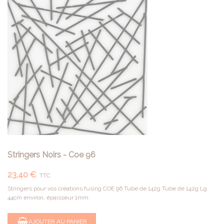
Stringers Noirs - Coe 96
23,40 €
TTC
Stringers pour vos créations fusing COE 96 Tube de 142g Tube de 142g Lg
44cm environ, épaisseur 1mm
AJOUTER AU PANIER