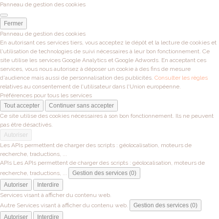
Panneau de gestion des cookies
Fermer
Panneau de gestion des cookies
En autorisant ces services tiers, vous acceptez le dépôt et la lecture de cookies et
l'utilisation de technologies de suivi nécessaires à leur bon fonctionnement. Ce
site utilise les services Google Analytics et Google Adwords. En acceptant ces
services, vous nous autorisez à déposer un cookie à des fins de mesure
d'audience mais aussi de personnalisation des publicités.
Consulter les règles
relatives au consentement de l'utilisateur dans l'Union européenne.
Préférences pour tous les services
Tout accepter
Continuer sans accepter
Ce site utilise des cookies nécessaires à son bon fonctionnement. Ils ne peuvent
pas être désactivés.
Autoriser
Les APIs permettent de charger des scripts : géolocalisation, moteurs de
recherche, traductions, ...
APIs
Les APIs permettent de charger des scripts : géolocalisation, moteurs de
recherche, traductions, ...
Gestion des services (0)
Autoriser
Interdire
Services visant à afficher du contenu web.
Autre
Services visant à afficher du contenu web.
Gestion des services (0)
Autoriser
Interdire