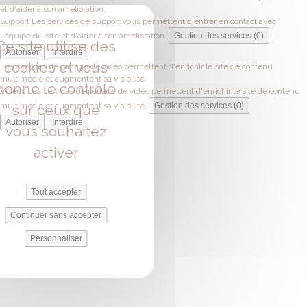
et d'aider à son amélioration.
Support
Les services de support vous permettent d'entrer en contact avec
l'équipe du site et d'aider à son amélioration.
Gestion des services (0)
Ce site utilise des
Autoriser
Interdire
cookies et vous
Les services de partage de vidéo permettent d'enrichir le site de contenu
multimédia et augmentent sa visibilité.
donne le contrôle
Vidéos
Les services de partage de vidéo permettent d'enrichir le site de contenu
multimédia et augmentent sa visibilité.
Gestion des services (0)
sur ceux que
Autoriser
Interdire
vous souhaitez
activer
Tout accepter
Continuer sans accepter
Personnaliser