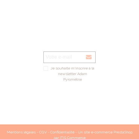
Je souhaite m'inscrire à la
newsletter Adam
Pyrométrie
Mentions légales
-
CGV
-
Confidentialité
- Un site e-commerce
PrestaShop
par
ITIS Commerce