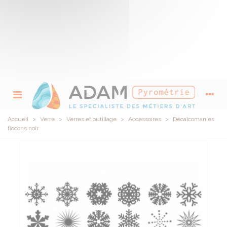
Accueil
>
Verre
>
Verres et outillage
>
Accessoires
>
Décalcomanies
flocons noir