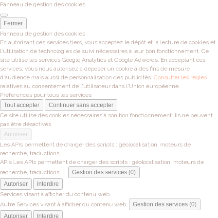
Panneau de gestion des cookies
Fermer
Panneau de gestion des cookies
En autorisant ces services tiers, vous acceptez le dépôt et la lecture de cookies et
l'utilisation de technologies de suivi nécessaires à leur bon fonctionnement. Ce
site utilise les services Google Analytics et Google Adwords. En acceptant ces
services, vous nous autorisez à déposer un cookie à des fins de mesure
d'audience mais aussi de personnalisation des publicités.
Consulter les règles
relatives au consentement de l'utilisateur dans l'Union européenne.
Préférences pour tous les services
Tout accepter
Continuer sans accepter
Ce site utilise des cookies nécessaires à son bon fonctionnement. Ils ne peuvent
pas être désactivés.
Autoriser
Les APIs permettent de charger des scripts : géolocalisation, moteurs de
recherche, traductions, ...
APIs
Les APIs permettent de charger des scripts : géolocalisation, moteurs de
recherche, traductions, ...
Gestion des services (0)
Autoriser
Interdire
Services visant à afficher du contenu web.
Autre
Services visant à afficher du contenu web.
Gestion des services (0)
Autoriser
Interdire