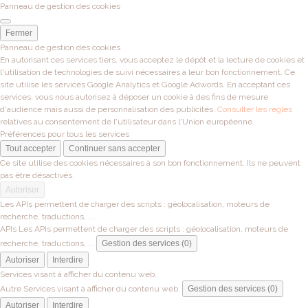
Panneau de gestion des cookies
Fermer
Panneau de gestion des cookies
En autorisant ces services tiers, vous acceptez le dépôt et la lecture de cookies et
l'utilisation de technologies de suivi nécessaires à leur bon fonctionnement. Ce
site utilise les services Google Analytics et Google Adwords. En acceptant ces
services, vous nous autorisez à déposer un cookie à des fins de mesure
d'audience mais aussi de personnalisation des publicités.
Consulter les règles
relatives au consentement de l'utilisateur dans l'Union européenne.
Préférences pour tous les services
Tout accepter
Continuer sans accepter
Ce site utilise des cookies nécessaires à son bon fonctionnement. Ils ne peuvent
pas être désactivés.
Autoriser
Les APIs permettent de charger des scripts : géolocalisation, moteurs de
recherche, traductions, ...
APIs
Les APIs permettent de charger des scripts : géolocalisation, moteurs de
recherche, traductions, ...
Gestion des services (0)
Autoriser
Interdire
Services visant à afficher du contenu web.
Autre
Services visant à afficher du contenu web.
Gestion des services (0)
Autoriser
Interdire