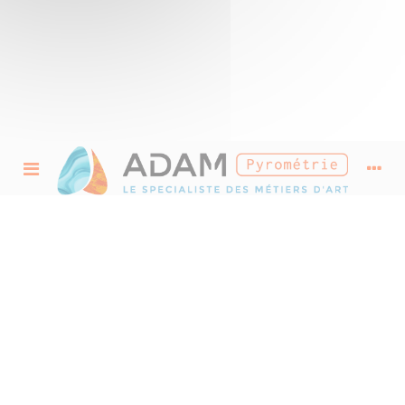
Fours RAKU à porte
frontale 1200°