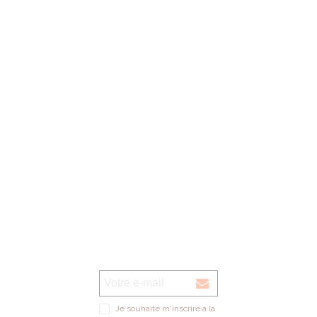
Nos horaires d'ouverture:
lundi au vendredi: 09h00 - 13h00 / 14h00 - 18h00
1er samedi du mois: 09h00 - 12h00 de septembre à décembre (magasin
verre UNIQUEMENT)
Voir sur la carte
Je souhaite m'inscrire à la