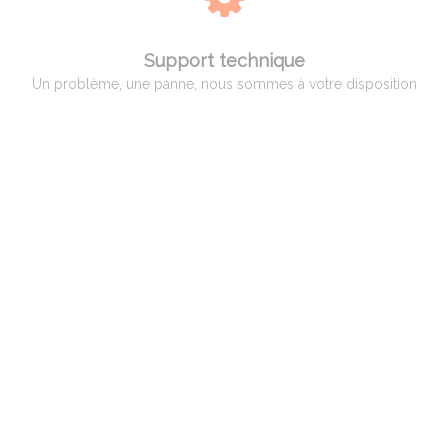
Support technique
Un problème, une panne, nous sommes à votre disposition
QUI EST ADAM PYROMETRIE
Adam Pyrométrie, un savoir-faire avant tout !
Créée en 1966 par Monsieur Charles ADAM, spécialiste de la pyrométrie,
puis reprise en 1998 par Monsieur Patrice BILLARD qui a poursuivi son
activité et développé des compétences vers un service complet aux
professionnels, artisans et hobbistes de la céramique.
Spécialisation par la suite dans le verre et le bronze d’art ainsi qu’aux
industriels dans différents domaines, tels que la céramique, le verre, le
traitement thermique et l’incinération.