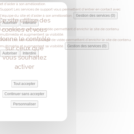
et d'aider à son amélioration.
Support
Les services de support vous permettent d'entrer en contact avec
l'équipe du site et d'aider à son amélioration.
Gestion des services (0)
Ce site utilise des
Autoriser
Interdire
cookies et vous
Les services de partage de vidéo permettent d'enrichir le site de contenu
multimédia et augmentent sa visibilité.
donne le contrôle
Vidéos
Les services de partage de vidéo permettent d'enrichir le site de contenu
multimédia et augmentent sa visibilité.
Gestion des services (0)
sur ceux que
Autoriser
Interdire
vous souhaitez
activer
Tout accepter
Continuer sans accepter
Personnaliser