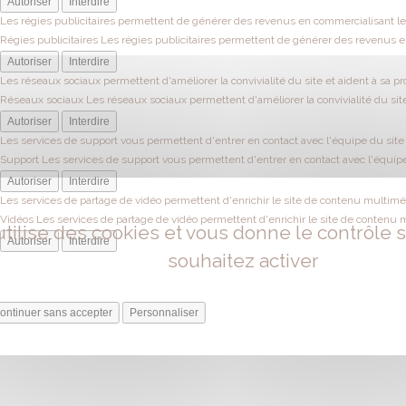
Autoriser
Interdire
Les régies publicitaires permettent de générer des revenus en commercialisant les
Régies publicitaires
Les régies publicitaires permettent de générer des revenus en
Autoriser
Interdire
Les réseaux sociaux permettent d'améliorer la convivialité du site et aident à sa pr
Réseaux sociaux
Les réseaux sociaux permettent d'améliorer la convivialité du site
Autoriser
Interdire
Les services de support vous permettent d'entrer en contact avec l'équipe du site e
Support
Les services de support vous permettent d'entrer en contact avec l'équipe 
Autoriser
Interdire
Les services de partage de vidéo permettent d'enrichir le site de contenu multiméd
Vidéos
Les services de partage de vidéo permettent d'enrichir le site de contenu 
utilise des cookies et vous donne le contrôle
Autoriser
Interdire
souhaitez activer
ontinuer sans accepter
Personnaliser