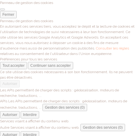
Panneau de gestion des cookies
Fermer
Panneau de gestion des cookies
En autorisant ces services tiers, vous acceptez le dépôt et la lecture de cookies et
l'utilisation de technologies de suivi nécessaires à leur bon fonctionnement. Ce
site utilise les services Google Analytics et Google Adwords. En acceptant ces
services, vous nous autorisez à déposer un cookie à des fins de mesure
d'audience mais aussi de personnalisation des publicités.
Consulter les règles
relatives au consentement de l'utilisateur dans l'Union européenne.
Préférences pour tous les services
Tout accepter
Continuer sans accepter
Ce site utilise des cookies nécessaires à son bon fonctionnement. Ils ne peuvent
pas être désactivés.
Autoriser
Les APIs permettent de charger des scripts : géolocalisation, moteurs de
recherche, traductions, ...
APIs
Les APIs permettent de charger des scripts : géolocalisation, moteurs de
recherche, traductions, ...
Gestion des services (0)
Autoriser
Interdire
Services visant à afficher du contenu web.
Autre
Services visant à afficher du contenu web.
Gestion des services (0)
Autoriser
Interdire