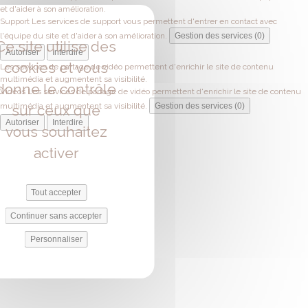
et d'aider à son amélioration.
Support
Les services de support vous permettent d'entrer en contact avec
l'équipe du site et d'aider à son amélioration.
Gestion des services (0)
Ce site utilise des
Autoriser
Interdire
cookies et vous
Les services de partage de vidéo permettent d'enrichir le site de contenu
multimédia et augmentent sa visibilité.
donne le contrôle
Vidéos
Les services de partage de vidéo permettent d'enrichir le site de contenu
multimédia et augmentent sa visibilité.
Gestion des services (0)
sur ceux que
Autoriser
Interdire
vous souhaitez
activer
Tout accepter
Continuer sans accepter
Personnaliser