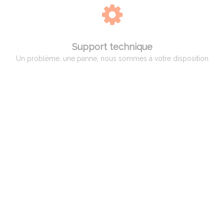
Support technique
Un problème, une panne, nous sommes à votre disposition
QUI EST ADAM PYROMETRIE
Adam Pyrométrie, un savoir-faire avant tout !
Créée en 1966 par Monsieur Charles ADAM, spécialiste de la pyrométrie,
puis reprise en 1998 par Monsieur Patrice BILLARD qui a poursuivi son
activité et développé des compétences vers un service complet aux
professionnels, artisans et hobbistes de la céramique.
Spécialisation par la suite dans le verre et le bronze d’art ainsi qu’aux
industriels dans différents domaines, tels que la céramique, le verre, le