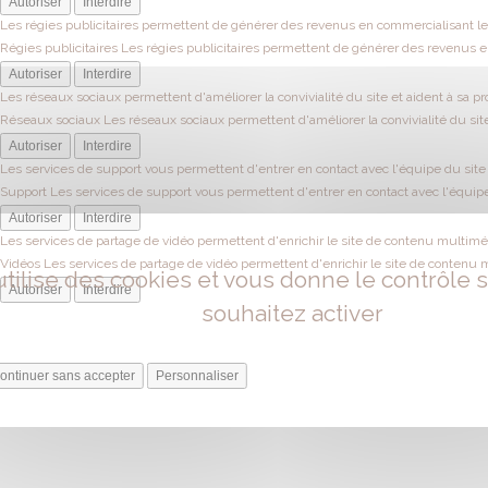
Autoriser
Interdire
Les régies publicitaires permettent de générer des revenus en commercialisant les
Régies publicitaires
Les régies publicitaires permettent de générer des revenus en
Autoriser
Interdire
Les réseaux sociaux permettent d'améliorer la convivialité du site et aident à sa pr
Réseaux sociaux
Les réseaux sociaux permettent d'améliorer la convivialité du site
Autoriser
Interdire
Les services de support vous permettent d'entrer en contact avec l'équipe du site e
Support
Les services de support vous permettent d'entrer en contact avec l'équipe 
Autoriser
Interdire
Les services de partage de vidéo permettent d'enrichir le site de contenu multiméd
Vidéos
Les services de partage de vidéo permettent d'enrichir le site de contenu 
utilise des cookies et vous donne le contrôle
Autoriser
Interdire
souhaitez activer
ontinuer sans accepter
Personnaliser