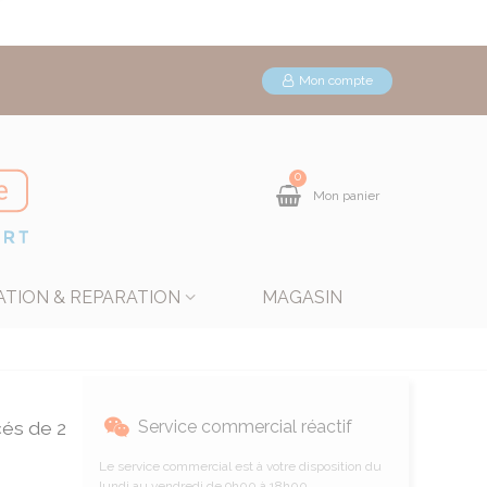
Mon compte
0
Mon panier
ATION & REPARATION
MAGASIN
és de 2
Service commercial réactif
Le service commercial est à votre disposition du
lundi au vendredi de 9h00 à 18h00