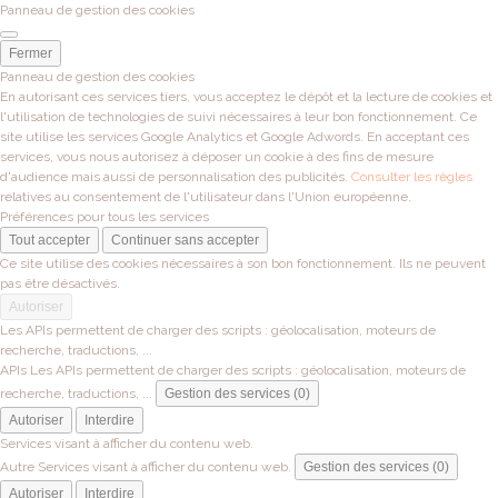
Panneau de gestion des cookies
Fermer
Panneau de gestion des cookies
En autorisant ces services tiers, vous acceptez le dépôt et la lecture de cookies et
l'utilisation de technologies de suivi nécessaires à leur bon fonctionnement. Ce
site utilise les services Google Analytics et Google Adwords. En acceptant ces
services, vous nous autorisez à déposer un cookie à des fins de mesure
d'audience mais aussi de personnalisation des publicités.
Consulter les règles
relatives au consentement de l'utilisateur dans l'Union européenne.
Préférences pour tous les services
Tout accepter
Continuer sans accepter
Ce site utilise des cookies nécessaires à son bon fonctionnement. Ils ne peuvent
pas être désactivés.
Autoriser
Les APIs permettent de charger des scripts : géolocalisation, moteurs de
recherche, traductions, ...
APIs
Les APIs permettent de charger des scripts : géolocalisation, moteurs de
recherche, traductions, ...
Gestion des services (0)
Autoriser
Interdire
Services visant à afficher du contenu web.
Autre
Services visant à afficher du contenu web.
Gestion des services (0)
Autoriser
Interdire