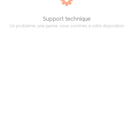
Support technique
Un problème, une panne, nous sommes à votre disposition
QUI EST ADAM PYROMETRIE
Adam Pyrométrie, un savoir-faire avant tout !
Créée en 1966 par Monsieur Charles ADAM, spécialiste de la pyrométrie,
puis reprise en 1998 par Monsieur Patrice BILLARD qui a poursuivi son
activité et développé des compétences vers un service complet aux
professionnels, artisans et hobbistes de la céramique.
Spécialisation par la suite dans le verre et le bronze d’art ainsi qu’aux
industriels dans différents domaines, tels que la céramique, le verre, le
traitement thermique et l’incinération.