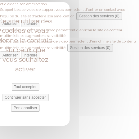
et d'aider à son amélioration.
Support
Les services de support vous permettent d'entrer en contact avec
l'équipe du site et d'aider à son amélioration.
Gestion des services (0)
Ce site utilise des
Autoriser
Interdire
cookies et vous
Les services de partage de vidéo permettent d'enrichir le site de contenu
multimédia et augmentent sa visibilité.
donne le contrôle
Vidéos
Les services de partage de vidéo permettent d'enrichir le site de contenu
multimédia et augmentent sa visibilité.
Gestion des services (0)
sur ceux que
Autoriser
Interdire
vous souhaitez
activer
Tout accepter
Continuer sans accepter
Personnaliser