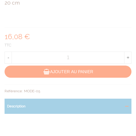
20 cm
16,08 €
TTC
-
+
AJOUTER AU PANIER
Référence:
MODE-05
Description