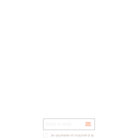
Nos horaires d'ouverture:
lundi au vendredi: 09h00 - 13h00 / 14h00 - 18h00
1er samedi du mois: 09h00 - 12h00 de septembre à décembre (magasin
verre UNIQUEMENT)
Voir sur la carte
Je souhaite m'inscrire à la