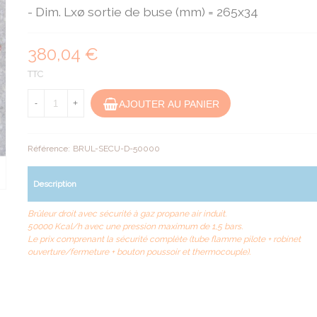
- Dim. Lxø sortie de buse (mm) = 265x34
380,04 €
TTC
AJOUTER AU PANIER
-
+
Référence:
BRUL-SECU-D-50000
Description
Brûleur droit avec sécurité à gaz propane air induit.
50000 Kcal/h avec une pression maximum de 1,5 bars.
Le prix comprenant la sécurité complète (tube flamme pilote + robinet
ouverture/fermeture + bouton poussoir et thermocouple).