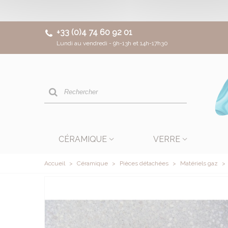
+33 (0)4 74 60 92 01
Lundi au vendredi - 9h-13h et 14h-17h30
CÉRAMIQUE
VERRE
Accueil
>
Céramique
>
Pièces détachées
>
Matériels gaz
>