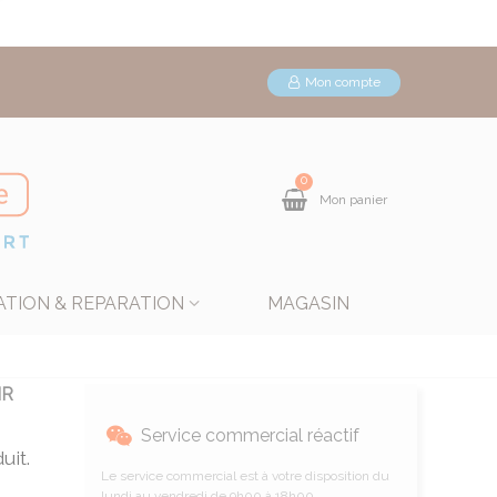
Mon compte
0
Mon panier
ATION & REPARATION
MAGASIN
IR
Service commercial réactif
uit.
Le service commercial est à votre disposition du
lundi au vendredi de 9h00 à 18h00