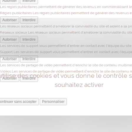
Autoriser
Interdire
Les régies publicitaires permettent de générer des revenus en commercialisant les
Régies publicitaires
Les régies publicitaires permettent de générer des revenus en
Autoriser
Interdire
Les réseaux sociaux permettent d'améliorer la convivialité du site et aident à sa pr
Réseaux sociaux
Les réseaux sociaux permettent d'améliorer la convivialité du site
Autoriser
Interdire
Les services de support vous permettent d'entrer en contact avec l'équipe du site e
Support
Les services de support vous permettent d'entrer en contact avec l'équipe 
Autoriser
Interdire
Les services de partage de vidéo permettent d'enrichir le site de contenu multiméd
Vidéos
Les services de partage de vidéo permettent d'enrichir le site de contenu 
utilise des cookies et vous donne le contrôle
Autoriser
Interdire
souhaitez activer
ontinuer sans accepter
Personnaliser