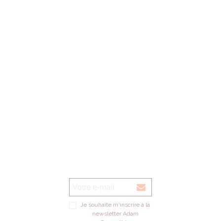
lundi au vendredi: 09h00 - 13h00 / 14h00 - 18h00
1er samedi du mois: 09h00 - 12h00 de septembre à décembre (magasin
verre UNIQUEMENT)
Voir sur la carte
Je souhaite m'inscrire à la
newsletter Adam