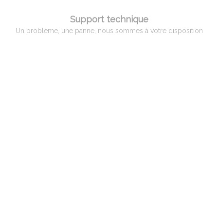
Support technique
Un problème, une panne, nous sommes à votre disposition
QUI EST ADAM PYROMETRIE
Adam Pyrométrie, un savoir-faire avant tout !
Créée en 1966 par Monsieur Charles ADAM, spécialiste de la pyrométrie,
puis reprise en 1998 par Monsieur Patrice BILLARD qui a poursuivi son
activité et développé des compétences vers un service complet aux
professionnels, artisans et hobbistes de la céramique.
Spécialisation par la suite dans le verre et le bronze d’art ainsi qu’aux
industriels dans différents domaines, tels que la céramique, le verre, le
traitement thermique et l’incinération.
En 2008, reprise de l’activité de l’entreprise ALPHATHERM, spécialiste dans