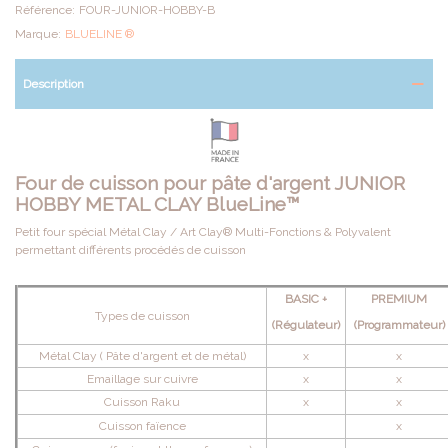
Référence:
FOUR-JUNIOR-HOBBY-B
Marque:
BLUELINE ®
Description
Four de cuisson pour pâte d'argent JUNIOR
HOBBY METAL CLAY BlueLine™
Petit four spécial Métal Clay / Art Clay® Multi-Fonctions & Polyvalent
permettant différents procédés de cuisson
BASIC +
PREMIUM
Types de cuisson
(Régulateur)
(Programmateur)
Métal Clay ( Pâte d'argent et de métal)
x
x
Emaillage sur cuivre
x
x
Cuisson Raku
x
x
Cuisson faïence
x