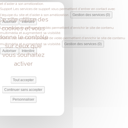
et d'aider à son amélioration.
Support
Les services de support vous permettent d'entrer en contact avec
l'équipe du site et d'aider à son amélioration.
Gestion des services (0)
Ce site utilise des
Autoriser
Interdire
cookies et vous
Les services de partage de vidéo permettent d'enrichir le site de contenu
multimédia et augmentent sa visibilité.
donne le contrôle
Vidéos
Les services de partage de vidéo permettent d'enrichir le site de contenu
multimédia et augmentent sa visibilité.
Gestion des services (0)
sur ceux que
Autoriser
Interdire
vous souhaitez
activer
Tout accepter
Continuer sans accepter
Personnaliser