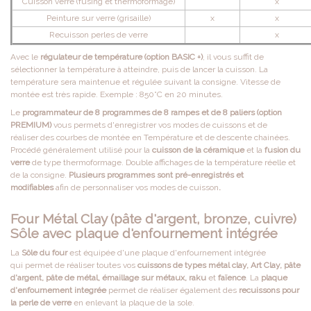
Cuisson verre (fusing et thermoformage)
x
Peinture sur verre (grisaille)
x
x
Recuisson perles de verre
x
Avec le
régulateur de température (option BASIC +)
, il vous suffit de
sélectionner la température à atteindre, puis de lancer la cuisson. La
température sera maintenue et régulée suivant la consigne.
Vitesse de
montée est très rapide. Exemple : 850°C en 20 minutes.
Le
programmateur de 8 programmes de 8 rampes et de 8 paliers (option
PREMIUM)
vous permets d'enregistrer vos modes de cuissons et de
réaliser des courbes de montée en Température et de descente chainées.
Procédé généralement utilisé pour la
cuisson de la céramique
et la
fusion du
verre
de type thermoformage. Double affichages de la température réelle et
de la consigne.
Plusieurs programmes sont pré-enregistrés et
modifiables
afin de personnaliser vos modes de cuisson
.
Four Métal Clay (pâte d'argent, bronze, cuivre)
Sôle avec plaque d'enfournement intégrée
La
Sôle du four
est équipée d'une plaque d'enfournement intégrée
qui permet de réaliser toutes vos
cuissons de types métal clay, Art Clay, pâte
d'argent, pâte de métal, émaillage sur métaux, raku
et
faïence
. La
plaque
d'enfournement integrée
permet de réaliser également des
recuissons pour
la perle de verre
en enlevant la plaque de la sole.