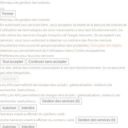
Panneau de gestion des cookies
Fermer
Panneau de gestion des cookies
En autorisant ces services tiers, vous acceptez le dépôt et la lecture de cookies et
l'utilisation de technologies de suivi nécessaires à leur bon fonctionnement. Ce
site utilise les services Google Analytics et Google Adwords. En acceptant ces
services, vous nous autorisez à déposer un cookie à des fins de mesure
d'audience mais aussi de personnalisation des publicités.
Consulter les règles
relatives au consentement de l'utilisateur dans l'Union européenne.
Préférences pour tous les services
Tout accepter
Continuer sans accepter
Ce site utilise des cookies nécessaires à son bon fonctionnement. Ils ne peuvent
pas être désactivés.
Autoriser
Les APIs permettent de charger des scripts : géolocalisation, moteurs de
recherche, traductions, ...
APIs
Les APIs permettent de charger des scripts : géolocalisation, moteurs de
recherche, traductions, ...
Gestion des services (0)
Autoriser
Interdire
Services visant à afficher du contenu web.
Autre
Services visant à afficher du contenu web.
Gestion des services (0)
Autoriser
Interdire